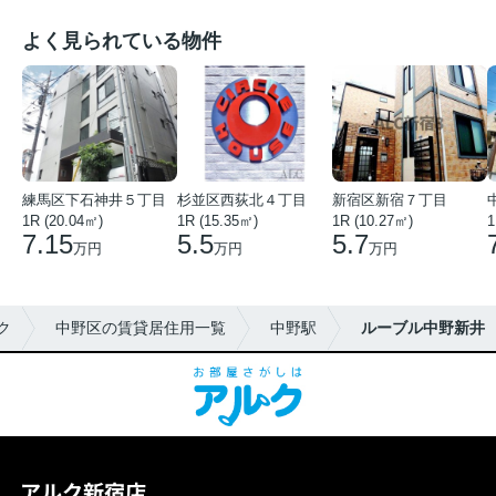
よく見られている物件
練馬区下石神井５丁目
杉並区西荻北４丁目
新宿区新宿７丁目
1R (20.04㎡)
1R (15.35㎡)
1R (10.27㎡)
1
7.15
5.5
5.7
万円
万円
万円
ク
中野区の賃貸居住用一覧
中野駅
ルーブル中野新井
アルク新宿店