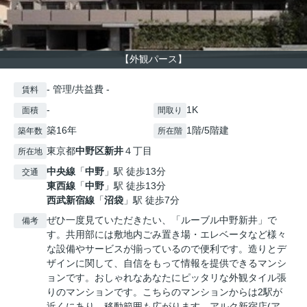
【外観パース】
- 管理/共益費 -
賃料
-
1K
面積
間取り
築16年
1階/5階建
築年数
所在階
東京都
中野区
新井
４丁目
所在地
中央線
「
中野
」駅 徒歩13分
交通
東西線
「
中野
」駅 徒歩13分
西武新宿線
「
沼袋
」駅 徒歩7分
ぜひ一度見ていただきたい、「ルーブル中野新井」で
備考
す。共用部には敷地内ごみ置き場・エレベータなど様々
な設備やサービスが揃っているので便利です。造りとデ
ザインに関して、自信をもって情報を提供できるマンシ
ョンです。おしゃれなあなたにピッタリな外観タイル張
りのマンションです。こちらのマンションからは2駅が
近くにあり、移動範囲も広がります。アルク新宿店(ア