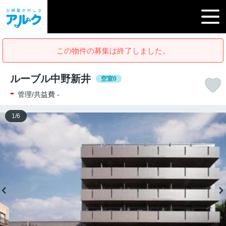
この物件の募集は終了しました。
ルーブル中野新井
空室0
-
管理/共益費 -
1
/
6