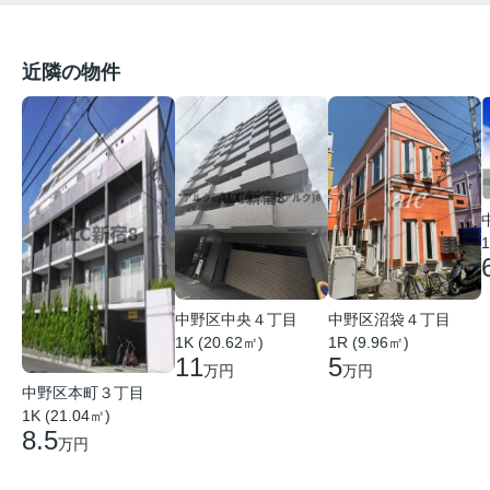
近隣の物件
1
中野区中央４丁目
中野区沼袋４丁目
1K (20.62㎡)
1R (9.96㎡)
11
5
万円
万円
中野区本町３丁目
1K (21.04㎡)
8.5
万円