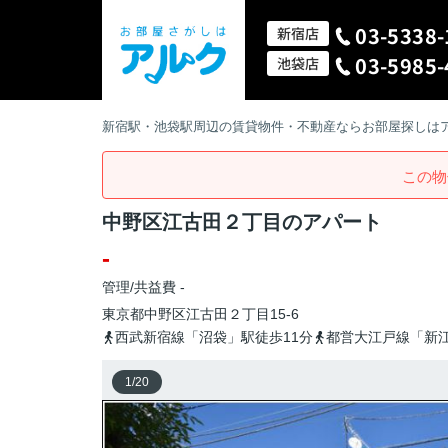
03-5338-
新宿店
03-5985-
池袋店
新宿駅・池袋駅周辺の賃貸物件・不動産ならお部屋探しは
この物
中野区江古田２丁目のアパート
-
管理/共益費 -
東京都
中野区
江古田
２丁目15-6
西武新宿線「沼袋」駅徒歩11分
都営大江戸線「新江
1
/
20