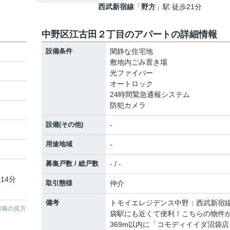
西武新宿線
「
野方
」駅 徒歩21分
中野区江古田２丁目のアパートの詳細情報
設備条件
閑静な住宅地
敷地内ごみ置き場
光ファイバー
オートロック
24時間緊急通報システム
防犯カメラ
設備(その他)
-
用途地域
-
募集戸数 / 総戸数
- / -
14分
取引態様
仲介
備考
トモイエレジデンス中野：西武新宿
情報の見方
袋駅にも近くて便利！こちらの物件
369m以内に「コモディイイダ沼袋店