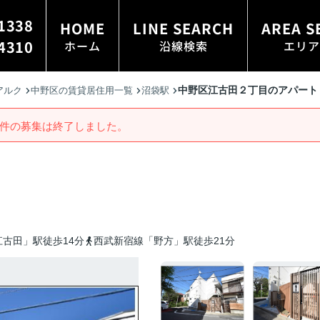
1338
HOME
LINE SEARCH
AREA S
4310
ホーム
沿線検索
エリア
中野区江古田２丁目のアパート
アルク
中野区の賃貸居住用一覧
沼袋駅
件の募集は終了しました。
古田」駅徒歩14分
西武新宿線「野方」駅徒歩21分