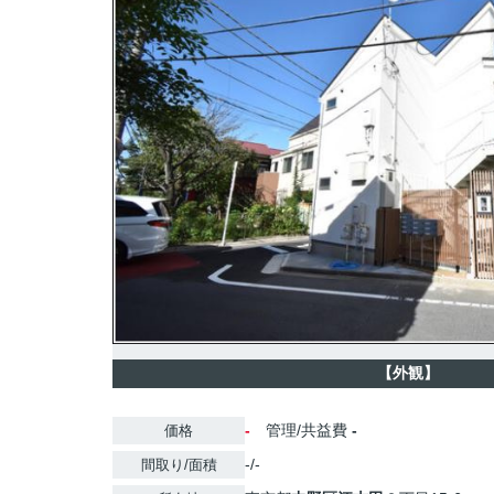
【外観】
-
管理/共益費
-
価格
-/-
間取り/面積