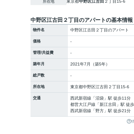
東京都
中野区
江古田
２丁目15-6
所在地
中野区江古田２丁目のアパートの基本情報
物件名
中野区江古田２丁目のアパート
価格
-
管理/共益費
-
築年月
2021年7月（築5年）
総戸数
-
所在地
東京都
中野区
江古田
２丁目15-6
交通
西武新宿線
「
沼袋
」駅 徒歩11分
都営大江戸線
「
新江古田
」駅 徒歩
西武新宿線
「
野方
」駅 徒歩21分