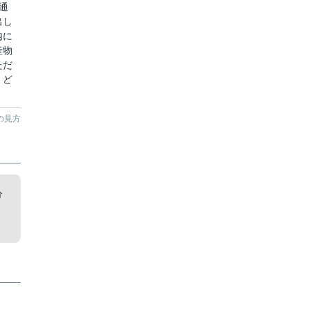
通
出し
内に
産物
ただ
！ど
の見方
分