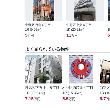
中野区沼袋４丁目
中野区中央４丁目
1R (9.96㎡)
1K (20.62㎡)
1
5
11
5
万円
万円
よく見られている物件
練馬区下石神井５丁目
杉並区西荻北４丁目
新宿区
1R (20.04㎡)
1R (15.35㎡)
1R (1
7.15
5.5
5.7
万円
万円
万