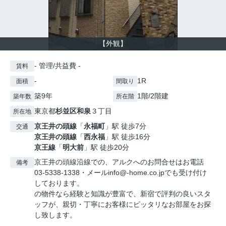
【外観】
- 管理/共益費 -
賃料
-
1R
面積
間取り
築9年
1階/2階建
築年数
所在階
東京都
杉並区
和泉
３丁目
所在地
京王井の頭線
「
永福町
」駅 徒歩7分
交通
京王井の頭線
「
西永福
」駅 徒歩16分
京王線
「
明大前
」駅 徒歩20分
京王井の頭線沿線での、アルクへのお問合せはお電話
備考
03-5338-1338・メールinfo@-home.co.jpでも受け付け
しております。
の物件なら経験と知識が豊富で、新宿で評判の良いスタ
ッフが、親切・丁寧にお客様にピッタリなお部屋をお探
し致します。