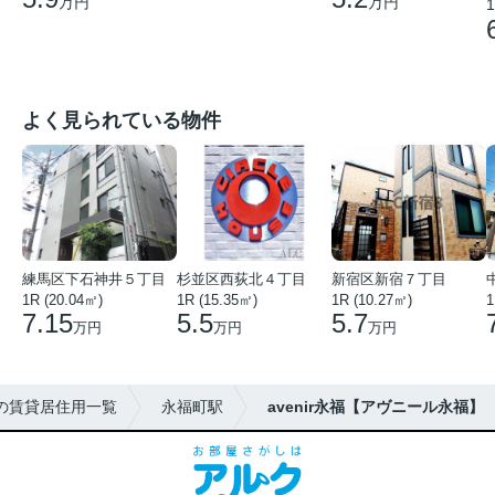
万円
万円
1
よく見られている物件
練馬区下石神井５丁目
杉並区西荻北４丁目
新宿区新宿７丁目
1R (20.04㎡)
1R (15.35㎡)
1R (10.27㎡)
1
7.15
5.5
5.7
万円
万円
万円
の賃貸居住用一覧
永福町駅
avenir永福【アヴニール永福】