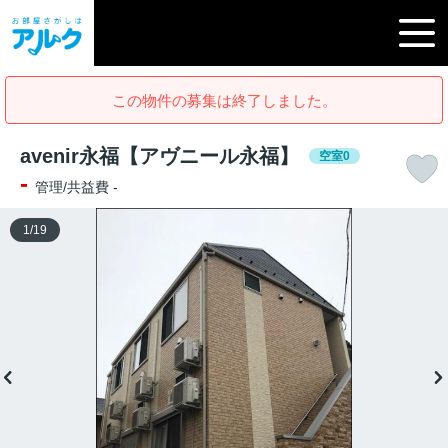
この物件の募集は終了しました。
avenir永福【アヴニール永福】
空室0
-
管理/共益費 -
1
/
19