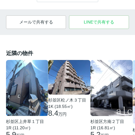
メールで共有する
LINEで共有する
近隣の物件
杉並区松ノ木３丁目
1K (18.55㎡)
8.4
万円
杉並区上井草１丁目
杉並区方南２丁目
1R (11.20㎡)
1R (16.81㎡)
5.9
5.2