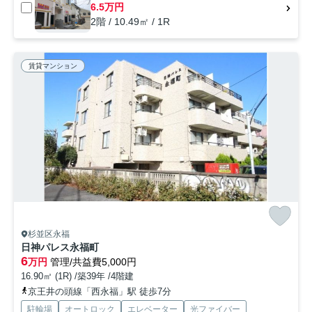
6.5万円
2階 / 10.49㎡ / 1R
賃貸マンション
杉並区永福
日神パレス永福町
6
万円
管理/共益費5,000円
16.90㎡ (1R) /築39年 /4階建
京王井の頭線「西永福」駅 徒歩7分
駐輪場
オートロック
エレベーター
光ファイバー