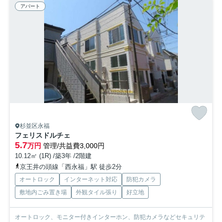
アパート
杉並区永福
フェリスドルチェ
5.7
万円
管理/共益費3,000円
10.12㎡ (1R) /築3年 /2階建
京王井の頭線「西永福」駅 徒歩2分
オートロック
インターネット対応
防犯カメラ
敷地内ごみ置き場
外観タイル張り
好立地
オートロック、モニター付きインターホン、防犯カメラなどセキュリテ