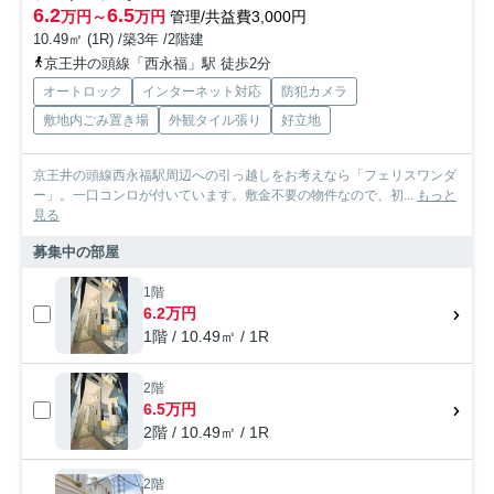
6.2
6.5
万円～
万円
管理/共益費3,000円
10.49㎡ (1R) /築3年 /2階建
京王井の頭線「西永福」駅 徒歩2分
オートロック
インターネット対応
防犯カメラ
敷地内ごみ置き場
外観タイル張り
好立地
京王井の頭線西永福駅周辺への引っ越しをお考えなら「フェリスワンダ
ー」。一口コンロが付いています。敷金不要の物件なので、初...
もっと
見る
募集中の部屋
1階
6.2万円
1階 / 10.49㎡ / 1R
2階
6.5万円
2階 / 10.49㎡ / 1R
2階