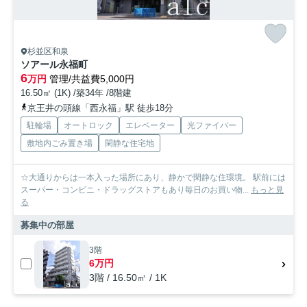
杉並区和泉
ソアール永福町
6
万円
管理/共益費5,000円
16.50㎡ (1K) /築34年 /8階建
京王井の頭線「西永福」駅 徒歩18分
駐輪場
オートロック
エレベーター
光ファイバー
敷地内ごみ置き場
閑静な住宅地
☆大通りからは一本入った場所にあり、静かで閑静な住環境。 駅前には
スーパー・コンビニ・ドラッグストアもあり毎日のお買い物...
もっと見
る
募集中の部屋
3階
6万円
3階 / 16.50㎡ / 1K