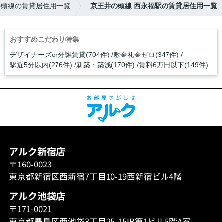
の頭線の賃貸居住用一覧
京王井の頭線 西永福駅の賃貸居住用一覧
おすすめこだわり特集
デザイナーズor分譲賃貸(704件)
敷金礼金ゼロ(347件)
駅近5分以内(276件)
新築・築浅(170件)
賃料6万円以下(149件)
アルク新宿店
〒160-0023
東京都新宿区西新宿7丁目10-19西新宿ビル4階
アルク池袋店
〒171-0021
東京都豊島区西池袋3丁目25-15IB第1ビル5階A室