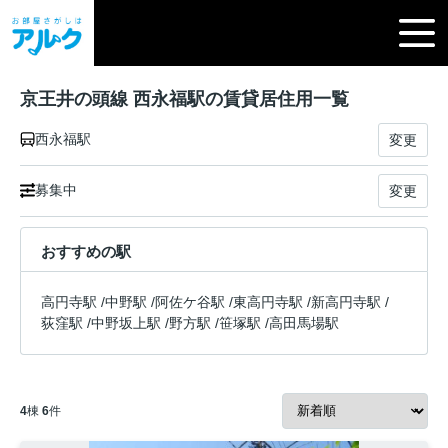
京王井の頭線 西永福駅の賃貸居住用一覧
西永福駅
変更
募集中
変更
おすすめの駅
高円寺駅
/
中野駅
/
阿佐ケ谷駅
/
東高円寺駅
/
新高円寺駅
/
荻窪駅
/
中野坂上駅
/
野方駅
/
笹塚駅
/
高田馬場駅
4
棟
6
件