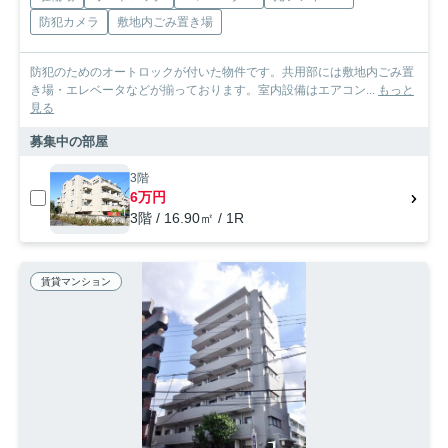
防犯カメラ
敷地内ごみ置き場
防犯のためのオートロックが付いた物件です。共用部には敷地内ごみ置
き場・エレベータなどが揃っております。室内設備はエアコン...
もっと
見る
募集中の部屋
3階
6万円
3階 / 16.90㎡ / 1R
賃貸マンション