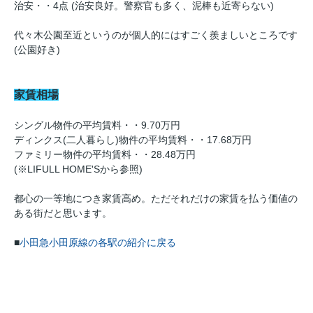
治安・・4点 (治安良好。警察官も多く、泥棒も近寄らない)
代々木公園至近というのが個人的にはすごく羨ましいところです
(公園好き)
家賃相場
シングル物件の平均賃料・・9.70万円
ディンクス(二人暮らし)物件の平均賃料・・17.68万円
ファミリー物件の平均賃料・・28.48万円
(※LIFULL HOME'Sから参照)
都心の一等地につき家賃高め。ただそれだけの家賃を払う価値の
ある街だと思います。
■
小田急小田原線の各駅の紹介に戻る