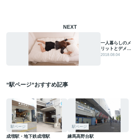
NEXT
一人暮らしのメ
リットとデメリ
ット
2018.08.04
”駅ページ”おすすめ記事
駅ページ
駅ページ
成増駅・地下鉄成増駅
練馬高野台駅