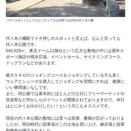
パワースポットとしてスピリチュアルな分野でも評判の代々木八幡
代々木八幡駅でイチ押しのスポットと言えば、なんと言っても
代々木公園です。
540,529㎡、東京ドーム11個分という広大な敷地の中には屋外ス
ポーツ施設や噴水広場、イベントホール、サイクリングコース、
ドッグランなどがあります。
最大５キロのジョギングコースをジョギングしている方も多く、
ウェアとシューズを購入してジョギングを習慣にすれば、健康に
いい事間違いなしです。
また、同公園では基本的にほとんどの土日にフリーマーケットや
音楽祭など何かしらのイベントが開催されておりますので、休日
はとにかくお出かけしたい！という方にもオススメです。
現在の代々木公園の敷地には昔々は茶畑、桑畑が広がっておりま
したが、明治時代に陸軍省がこの土地を買い上げ、練兵場と陸軍
刑務所が建設されました。