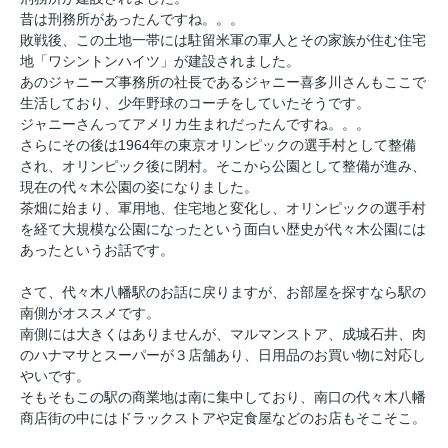
昔は刑務所があったんですね。。。
敗戦後、この土地一帯には駐留米軍の軍人とその家族が住む住宅
地「ワシントンハイツ」が建設されました。
あのジャニーズ事務所の社長であるジャニー喜多川さんもここで
生活しており、少年野球のコーチをしていたそうです。
ジャニーさんってアメリカ生まれだったんですね。。。
さらにその後は1964年の東京オリンピックの選手村として整備
され、オリンピック後に閉村。そこから公園として整備が進み、
現在の代々木公園の姿になりました。
茶畑に始まり、軍用地、住宅地と変化し、オリンピックの選手村
を経て大規模な公園になったという面白い歴史が代々木公園には
あったというお話です。
さて、代々木八幡駅のお話に戻りますが、お部屋を探すなら駅の
南側がオススメです。
南側には大きくはありませんが、マルマンストア、成城石井、肉
のハナマサとスーパーが３店舗あり、日用品のお買い物に対応し
やいです。
そもそもこの駅の商業地は南に集中しており、南口の代々木八幡
商店街の中にはドラックストアや定食屋などのお店もそこそこ。