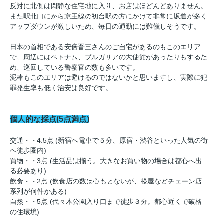
反対に北側は閑静な住宅地に入り、お店はほどんどありません。
また駅北口にから京王線の初台駅の方にかけて非常に坂道が多く
アップダウンが激しいため、毎日の通勤には難儀しそうです。
日本の首相である安倍晋三さんのご自宅があるのもこのエリア
で、周辺にはベトナム、ブルガリアの大使館があったりもするた
め、巡回している警察官の数も多いです。
泥棒もこのエリアは避けるのではないかと思いますし、実際に犯
罪発生率も低く治安は良好です。
個人的な採点(5点満点)
交通・・4.5点 (新宿へ電車で５分、原宿・渋谷といった人気の街
へ徒歩圏内)
買物・・3点 (生活品は揃う。大きなお買い物の場合は都心へ出
る必要あり)
飲食・・2点 (飲食店の数は心もとないが、松屋などチェーン店
系列が何件かある)
自然・・5点 (代々木公園入り口まで徒歩３分。都心近くで破格
の住環境)