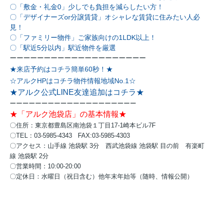
〇「敷金・礼金0」少しでも負担を減らしたい方！
〇「デザイナーズor分譲賃貸」オシャレな賃貸に住みたい人必
見！
〇「ファミリー物件」ご家族向けの1LDK以上！
〇「駅近5分以内」駅近物件を厳選
ーーーーーーーーーーーーーーーーーーーー
★来店予約はコチラ簡単60秒！★
☆アルクHPはコチラ物件情報地域No.1☆
★アルク公式LINE友達追加はコチラ★
ーーーーーーーーーーーーーーーーーーーー
★「アルク池袋店」の基本情報★
〇住所：東京都豊島区南池袋１丁目17-1崎本ビル7F
〇TEL：03-5985-4343 FAX:03-5985-4303
〇アクセス：
山手線 池袋駅 3分
西武池袋線 池袋駅 目の前
有楽町
線 池袋駅 2分
〇営業時間：10:00-20:00
〇定休日：水曜日（祝日含む）他年末年始等（随時、情報公開）