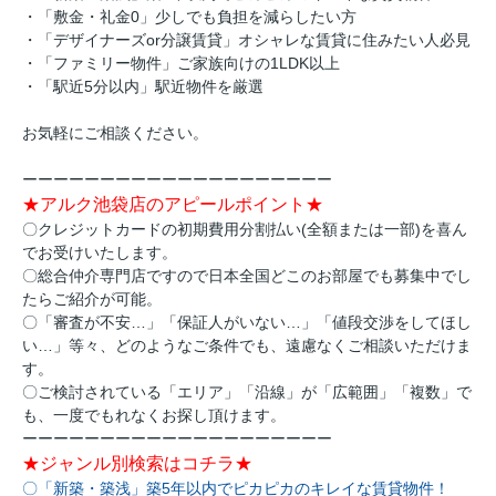
・「敷金・礼金0」少しでも負担を減らしたい方
・「デザイナーズor分譲賃貸」オシャレな賃貸に住みたい人必見
・「ファミリー物件」ご家族向けの1LDK以上
・「駅近5分以内」駅近物件を厳選
お気軽にご相談ください。
ーーーーーーーーーーーーーーーーーーーー
★アルク池袋店のアピールポイント★
〇クレジットカードの初期費用分割払い(全額または一部)を喜ん
でお受けいたします。
〇総合仲介専門店ですので日本全国どこのお部屋でも募集中でし
たらご紹介が可能。
〇「審査が不安…」「保証人がいない…」「値段交渉をしてほし
い…」等々、どのようなご条件でも、遠慮なくご相談いただけま
す。
〇ご検討されている「エリア」「沿線」が「広範囲」「複数」で
も、一度でもれなくお探し頂けます。
ーーーーーーーーーーーーーーーーーーーー
★ジャンル別検索はコチラ★
〇「新築・築浅」築5年以内でピカピカのキレイな賃貸物件！