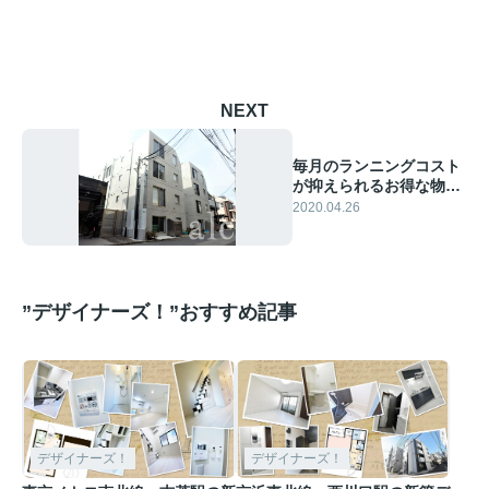
NEXT
毎月のランニングコスト
が抑えられるお得な物
件！
2020.04.26
”デザイナーズ！”おすすめ記事
デザイナーズ！
デザイナーズ！