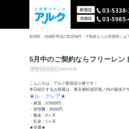
03-5338-
新宿店
03-5985-
池袋店
新宿駅・池袋駅周辺の賃貸物件・不動産ならお部屋探しは
5月中のご契約ならフリーレント
デザイナーズ！
2020.05.09
こんにちは、アルク新宿店小林です！
本日紹介するお部屋は、東京都杉並区堀ノ内の築浅デ
★ル・クレア★
・家賃：57000円
・管理費：8000円
・敷金：0ヶ月
・礼金：1ヶ月
★交通★