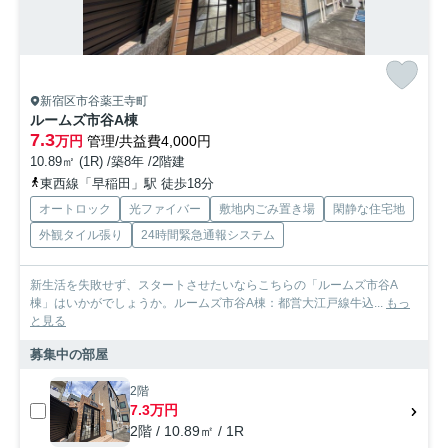
新宿区市谷薬王寺町
ルームズ市谷A棟
7.3
万円
管理/共益費4,000円
10.89㎡ (1R) /築8年 /2階建
東西線「早稲田」駅 徒歩18分
オートロック
光ファイバー
敷地内ごみ置き場
閑静な住宅地
外観タイル張り
24時間緊急通報システム
新生活を失敗せず、スタートさせたいならこちらの「ルームズ市谷A
棟」はいかがでしょうか。ルームズ市谷A棟：都営大江戸線牛込...
もっ
と見る
募集中の部屋
2階
7.3万円
2階 / 10.89㎡ / 1R