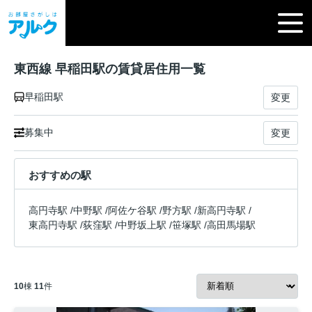
東西線 早稲田駅の賃貸居住用一覧
早稲田駅
変更
募集中
変更
おすすめの駅
高円寺駅
/
中野駅
/
阿佐ケ谷駅
/
野方駅
/
新高円寺駅
/
東高円寺駅
/
荻窪駅
/
中野坂上駅
/
笹塚駅
/
高田馬場駅
10
棟
11
件