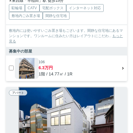
東西線「早稲田」駅 徒歩15分
駐輪場
CATV
宅配ボックス
インターネット対応
敷地内ごみ置き場
閑静な住宅地
敷地内には使いやすいごみ置き場もございます。閑静な住宅地にあるマ
ンションです。ワンルームに住みたい方はレイアウトにこだわ...
もっと
見る
募集中の部屋
106
6.3万円
1階 / 14.77㎡ / 1R
アパート