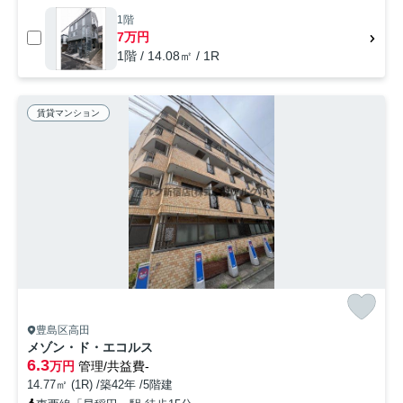
1階
7万円
1階 / 14.08㎡ / 1R
賃貸マンション
豊島区高田
メゾン・ド・エコルス
6.3
万円
管理/共益費-
14.77㎡ (1R) /築42年 /5階建