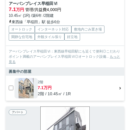
アーバンプレイス早稲田Ⅵ
7.1
万円
管理/共益費4,000円
10.45㎡ (1R) /築6年 /2階建
東西線「早稲田」駅 徒歩6分
オートロック
インターネット対応
敷地内ごみ置き場
閑静な住宅地
外観タイル張り
好立地
アーバンプレイス早稲田Ⅵ：東西線早稲田駅にも近くて便利◎こだわり
ポイント満載のアーバンプレイス早稲田Ⅵ◎オートロック設備...
もっと
見る
募集中の部屋
2階
7.1万円
2階 / 10.45㎡ / 1R
アパート