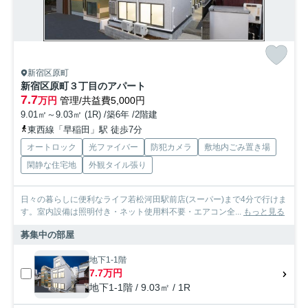
新宿区原町
新宿区原町３丁目のアパート
7.7
万円
管理/共益費5,000円
9.01㎡～9.03㎡ (1R) /築6年 /2階建
東西線「早稲田」駅 徒歩7分
オートロック
光ファイバー
防犯カメラ
敷地内ごみ置き場
閑静な住宅地
外観タイル張り
日々の暮らしに便利なライフ若松河田駅前店(スーパー)まで4分で行けま
す。室内設備は照明付き・ネット使用料不要・エアコン全...
もっと見る
募集中の部屋
地下1-1階
7.7万円
地下1-1階 / 9.03㎡ / 1R