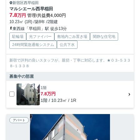
新宿区西早稲田
マルシエール西早稲田
7.8
万円
管理/共益費4,000円
10.23㎡ (1R) /築8年 /2階建
東西線「早稲田」駅 徒歩13分
駐輪場
光ファイバー
敷地内ごみ置き場
閑静な住宅地
24時間緊急通報システム
公共下水
新宿で評判の良いスタッフが、親切・丁寧に対応します。★０３-５３３
８-１３３８
募集中の部屋
1階
7.8万円
1階 / 10.23㎡ / 1R
アパート