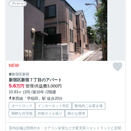
アパート
NEW
新宿区新宿
新宿区新宿７丁目のアパート
5.6
万円
管理/共益費3,000円
10.83㎡ (1R) /築16年 /2階建
東西線「早稲田」駅 徒歩20分
オートロック
インターネット対応
敷地内ごみ置き場
閑静な住宅地
外観タイル張り
静かな環境
室内設備は照明付き・エアコン全室など大変充実☆エントランスと玄関