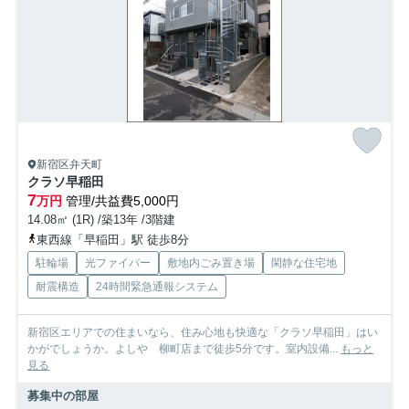
新宿区弁天町
クラソ早稲田
7
万円
管理/共益費5,000円
14.08㎡ (1R) /築13年 /3階建
東西線「早稲田」駅 徒歩8分
駐輪場
光ファイバー
敷地内ごみ置き場
閑静な住宅地
耐震構造
24時間緊急通報システム
新宿区エリアでの住まいなら、住み心地も快適な「クラソ早稲田」はい
かがでしょうか。よしや 柳町店まで徒歩5分です。室内設備...
もっと
見る
募集中の部屋