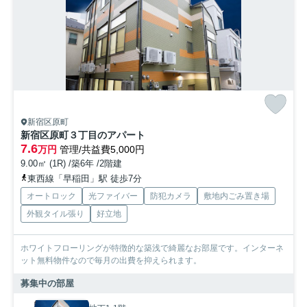
新宿区原町
新宿区原町３丁目のアパート
7.6
万円
管理/共益費5,000円
9.00㎡ (1R) /築6年 /2階建
東西線「早稲田」駅 徒歩7分
オートロック
光ファイバー
防犯カメラ
敷地内ごみ置き場
外観タイル張り
好立地
ホワイトフローリングが特徴的な築浅で綺麗なお部屋です。インターネ
ット無料物件なので毎月の出費を抑えられます。
募集中の部屋