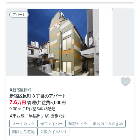
アパート
新宿区原町
新宿区原町３丁目のアパート
7.6
万円
管理/共益費5,000円
9.00㎡ (1R) /築6年 /3階建
東西線「早稲田」駅 徒歩7分
オートロック
光ファイバー
防犯カメラ
敷地内ごみ置き場
閑静な住宅地
外観タイル張り