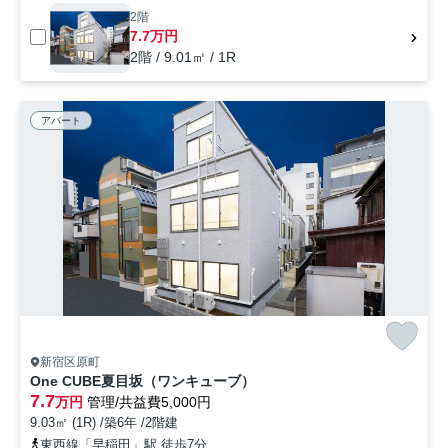
2階
7.7万円
2階 / 9.01㎡ / 1R
アパート
新宿区原町
One CUBE夏目坂（ワンキューブ）
7.7
万円
管理/共益費5,000円
9.03㎡ (1R) /築6年 /2階建
東西線「早稲田」駅 徒歩7分