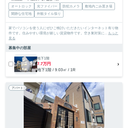
オートロック
光ファイバー
防犯カメラ
敷地内ごみ置き場
閑静な住宅地
外観タイル張り
家でパソコンを使う人にぜひご検討いただきたいインターネット有り物
件です。住みやすい環境が嬉しい賃貸物件です。空き巣対策に...
もっと
見る
募集中の部屋
地下1階
7.7万円
地下1階 / 9.03㎡ / 1R
アパート