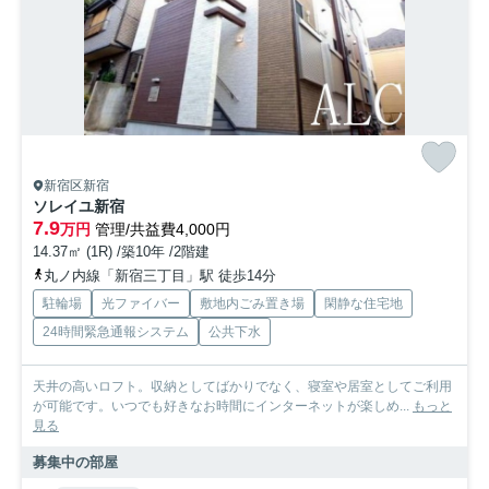
新宿区新宿
ソレイユ新宿
7.9
万円
管理/共益費4,000円
14.37㎡ (1R) /築10年 /2階建
丸ノ内線「新宿三丁目」駅 徒歩14分
駐輪場
光ファイバー
敷地内ごみ置き場
閑静な住宅地
24時間緊急通報システム
公共下水
天井の高いロフト。収納としてばかりでなく、寝室や居室としてご利用
が可能です。いつでも好きなお時間にインターネットが楽しめ...
もっと
見る
募集中の部屋