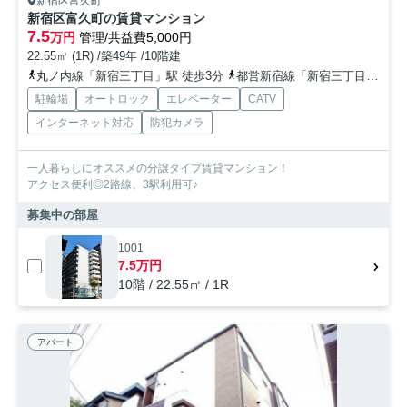
新宿区富久町
新宿区富久町の賃貸マンション
7.5
万円
管理/共益費5,000円
22.55㎡ (1R) /築49年 /10階建
丸ノ内線「新宿三丁目」駅 徒歩3分
都営新宿線「新宿三丁目」駅 徒歩16分
駐輪場
オートロック
エレベーター
CATV
インターネット対応
防犯カメラ
一人暮らしにオススメの分譲タイプ賃貸マンション！
アクセス便利◎2路線、3駅利用可♪
募集中の部屋
1001
7.5万円
10階 / 22.55㎡ / 1R
アパート