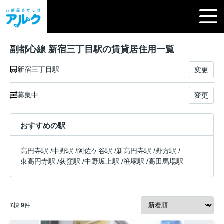
副都心線 新宿三丁目駅の賃貸居住用一覧
新宿三丁目駅
変更
募集中
変更
おすすめの駅
高円寺駅
/
中野駅
/
阿佐ケ谷駅
/
新高円寺駅
/
野方駅
/
東高円寺駅
/
荻窪駅
/
中野坂上駅
/
笹塚駅
/
高田馬場駅
7
棟
9
件