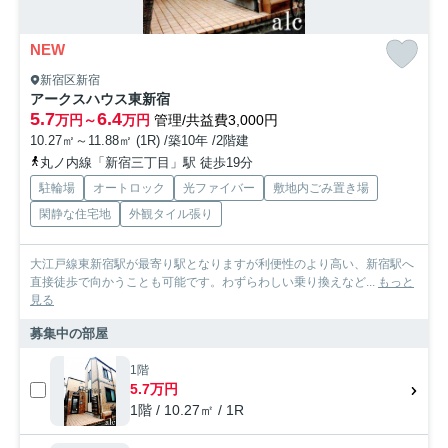
NEW
新宿区新宿
アークスハウス東新宿
5.7
6.4
万円～
万円
管理/共益費3,000円
10.27㎡～11.88㎡ (1R) /築10年 /2階建
丸ノ内線「新宿三丁目」駅 徒歩19分
駐輪場
オートロック
光ファイバー
敷地内ごみ置き場
閑静な住宅地
外観タイル張り
大江戸線東新宿駅が最寄り駅となりますが利便性のより高い、新宿駅へ
直接徒歩で向かうことも可能です。わずらわしい乗り換えなど...
もっと
見る
募集中の部屋
1階
5.7万円
1階 / 10.27㎡ / 1R