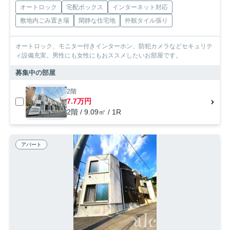
オートロック
宅配ボックス
インターネット対応
敷地内ごみ置き場
閑静な住宅地
外観タイル張り
オートロック、モニター付きインターホン、防犯カメラなどセキュリテ
ィ設備充実。男性にも女性にもおススメしたいお部屋です。
募集中の部屋
2階
7.7万円
2階 / 9.09㎡ / 1R
アパート