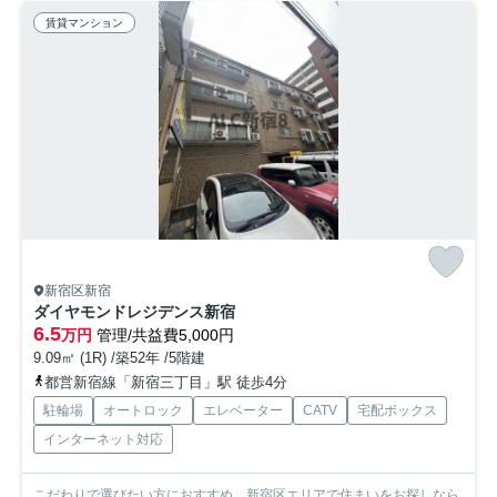
賃貸マンション
新宿区新宿
ダイヤモンドレジデンス新宿
6.5
万円
管理/共益費5,000円
9.09㎡ (1R) /築52年 /5階建
都営新宿線「新宿三丁目」駅 徒歩4分
駐輪場
オートロック
エレベーター
CATV
宅配ボックス
インターネット対応
こだわりで選びたい方におすすめ。新宿区エリアで住まいをお探しなら