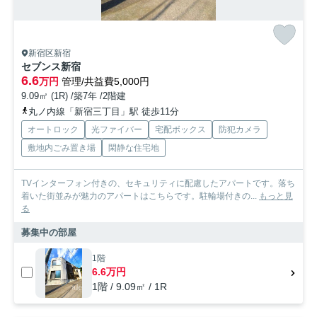
新宿区新宿
セブンス新宿
6.6
万円
管理/共益費5,000円
9.09㎡ (1R) /築7年 /2階建
丸ノ内線「新宿三丁目」駅 徒歩11分
オートロック
光ファイバー
宅配ボックス
防犯カメラ
敷地内ごみ置き場
閑静な住宅地
TVインターフォン付きの、セキュリティに配慮したアパートです。落ち
着いた街並みが魅力のアパートはこちらです。駐輪場付きの...
もっと見
る
募集中の部屋
1階
6.6万円
1階 / 9.09㎡ / 1R