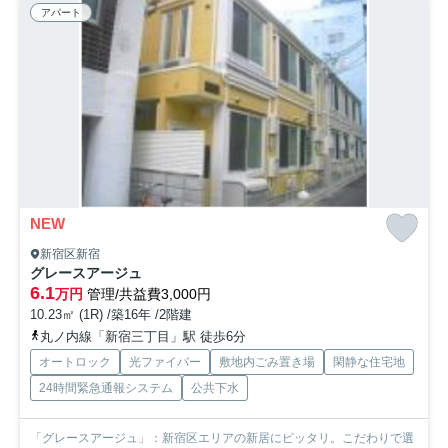
アパート
NEW
新宿区新宿
グレースアージュ
6.1
万円
管理/共益費3,000円
10.23㎡ (1R) /築16年 /2階建
丸ノ内線「新宿三丁目」駅 徒歩6分
オートロック
光ファイバー
敷地内ごみ置き場
閑静な住宅地
24時間緊急通報システム
公共下水
「グレースアージュ」：新宿区エリアの新居にピッタリ。こだわりで選