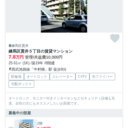
練馬区貫井
練馬区貫井５丁目の賃貸マンション
7.8
万円
管理/共益費10,000円
25.61㎡ (1K) /築19年 /8階建
西武池袋線「中村橋」駅 徒歩8分
駐輪場
オートロック
エレベーター
CATV
光ファイバー
宅配ボックス
オートロック、モニター付きインターホンなどセキュリティ設備も充
実。女性の方にもオススメしたいお部屋です。
募集中の部屋
2階