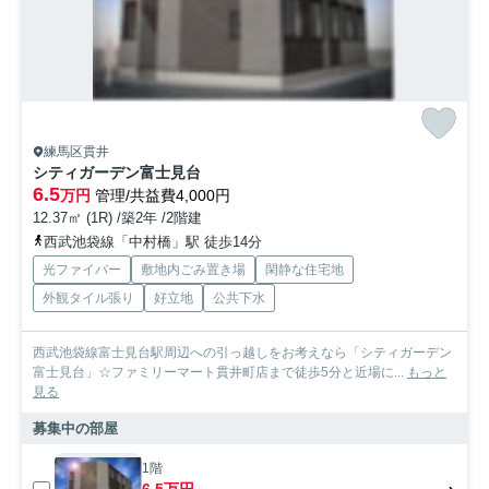
練馬区貫井
シティガーデン富士見台
6.5
万円
管理/共益費4,000円
12.37㎡ (1R) /築2年 /2階建
西武池袋線「中村橋」駅 徒歩14分
光ファイバー
敷地内ごみ置き場
閑静な住宅地
外観タイル張り
好立地
公共下水
西武池袋線富士見台駅周辺への引っ越しをお考えなら「シティガーデン
富士見台」☆ファミリーマート貫井町店まで徒歩5分と近場に...
もっと
見る
募集中の部屋
1階
6.5万円