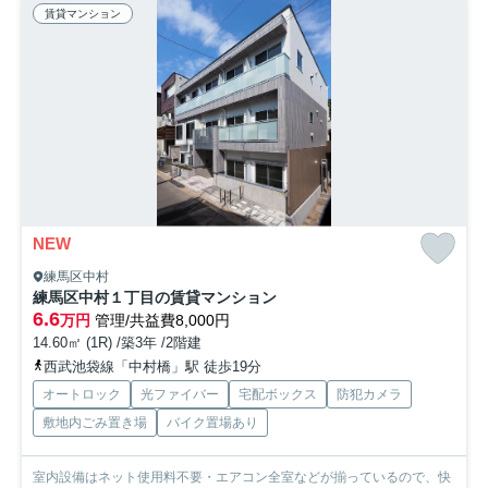
賃貸マンション
NEW
練馬区中村
練馬区中村１丁目の賃貸マンション
6.6
万円
管理/共益費8,000円
14.60㎡ (1R) /築3年 /2階建
西武池袋線「中村橋」駅 徒歩19分
オートロック
光ファイバー
宅配ボックス
防犯カメラ
敷地内ごみ置き場
バイク置場あり
室内設備はネット使用料不要・エアコン全室などが揃っているので、快