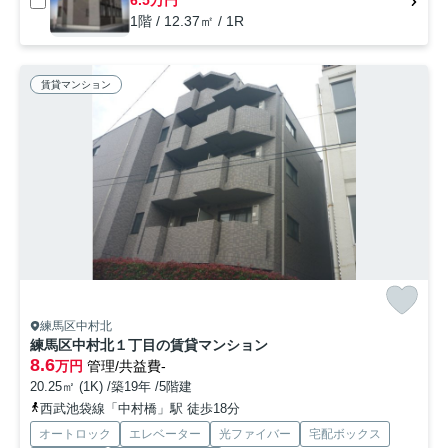
1階 / 12.37㎡ / 1R
賃貸マンション
練馬区中村北
練馬区中村北１丁目の賃貸マンション
8.6
万円
管理/共益費-
20.25㎡ (1K) /築19年 /5階建
西武池袋線「中村橋」駅 徒歩18分
オートロック
エレベーター
光ファイバー
宅配ボックス