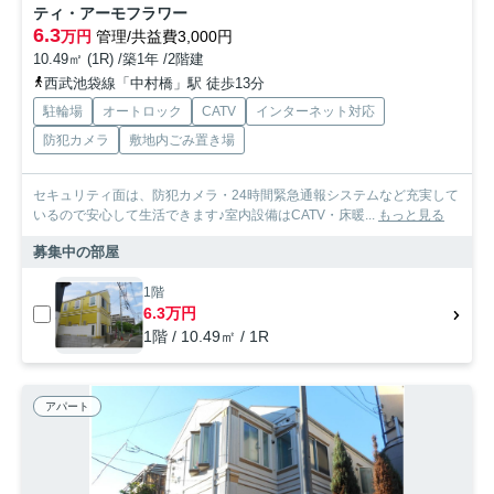
ティ・アーモフラワー
6.3
万円
管理/共益費3,000円
10.49㎡ (1R) /築1年 /2階建
西武池袋線「中村橋」駅 徒歩13分
駐輪場
オートロック
CATV
インターネット対応
防犯カメラ
敷地内ごみ置き場
セキュリティ面は、防犯カメラ・24時間緊急通報システムなど充実して
いるので安心して生活できます♪室内設備はCATV・床暖...
もっと見る
募集中の部屋
1階
6.3万円
1階 / 10.49㎡ / 1R
アパート