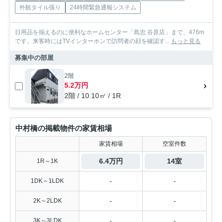
外観タイル張り
24時間緊急通報システム
日用品を揃えるのに便利なホームセンター「島忠 谷原店」まで、476m
です。来客時にはTVインターホンで訪問者の顔を確認す...
もっと見る
募集中の部屋
2階
5.2万円
2階 / 10.10㎡ / 1R
中村橋の掲載物件の家賃相場
家賃相場
空室件数
6.4万円
14室
1R～1K
-
-
1DK～1LDK
-
-
2K～2LDK
-
-
3K～3LDK