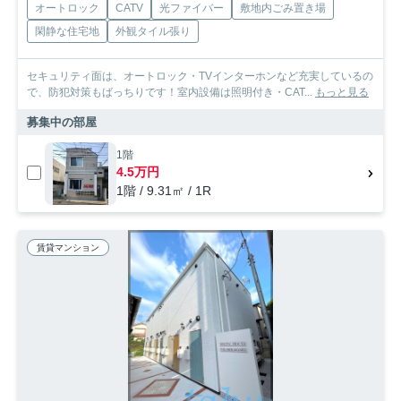
オートロック
CATV
光ファイバー
敷地内ごみ置き場
閑静な住宅地
外観タイル張り
セキュリティ面は、オートロック・TVインターホンなど充実しているの
で、防犯対策もばっちりです！室内設備は照明付き・CAT...
もっと見る
募集中の部屋
1階
4.5万円
1階 / 9.31㎡ / 1R
賃貸マンション