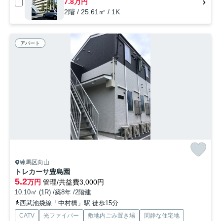
7.8万円
2階 / 25.61㎡ / 1K
アパート
練馬区向山
トレカーサ豊島園
5.2
万円
管理/共益費3,000円
10.10㎡ (1R) /築8年 /2階建
西武池袋線「中村橋」駅 徒歩15分
CATV
光ファイバー
敷地内ごみ置き場
閑静な住宅地