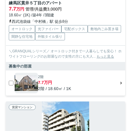
練馬区貫井５丁目のアパート
7.7
万円
管理/共益費3,000円
18.60㎡ (1K) /築4年 /3階建
西武池袋線「中村橋」駅 徒歩8分
オートロック
光ファイバー
宅配ボックス
敷地内ごみ置き場
閑静な住宅地
外観タイル張り
＼GRANQUALシリーズ／ オートロック付きで一人暮らしでも安心！ ホ
ワイトフローリングのお部屋なので女性の方にも大人...
もっと見る
募集中の部屋
2階
7.7万円
2階 / 18.60㎡ / 1K
賃貸マンション