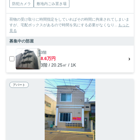
防犯カメラ
敷地内ごみ置き場
荷物の受け取りに時間指定をしていればその時間に拘束されてしまいま
すが、宅配ボックスがあるので時間を気にする必要がなくなり...
もっと
見る
募集中の部屋
3階
8.6万円
3階 / 20.25㎡ / 1K
アパート