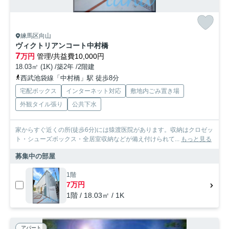
練馬区向山
ヴィクトリアンコート中村橋
7
万円
管理/共益費10,000円
18.03㎡ (1K) /築2年 /2階建
西武池袋線「中村橋」駅 徒歩8分
宅配ボックス
インターネット対応
敷地内ごみ置き場
外観タイル張り
公共下水
家からすぐ近くの所(徒歩6分)には猿渡医院があります。収納はクロゼッ
ト・シューズボックス・全居室収納などが備え付けられて...
もっと見る
募集中の部屋
1階
7万円
1階 / 18.03㎡ / 1K
アパート