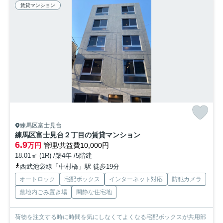
賃貸マンション
練馬区富士見台
練馬区富士見台２丁目の賃貸マンション
6.9
万円
管理/共益費10,000円
18.01㎡ (1R) /築4年 /5階建
西武池袋線「中村橋」駅 徒歩19分
オートロック
宅配ボックス
インターネット対応
防犯カメラ
敷地内ごみ置き場
閑静な住宅地
荷物を注文する時に時間を気にしなくてよくなる宅配ボックスが共用部