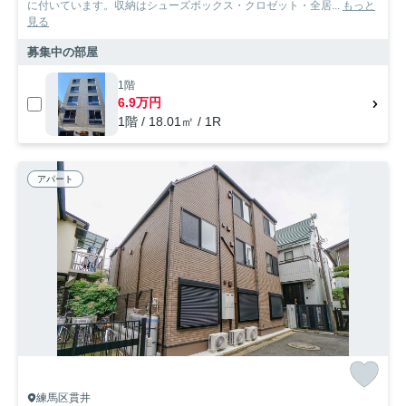
に付いています。収納はシューズボックス・クロゼット・全居...
もっと
見る
募集中の部屋
1階
6.9万円
1階 / 18.01㎡ / 1R
アパート
練馬区貫井