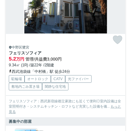
中野区鷺宮
フェリスソフィア
5.2
万円
管理/共益費3,000円
9.34㎡ (1R) /築22年 /2階建
西武池袋線「中村橋」駅 徒歩24分
駐輪場
オートロック
CATV
光ファイバー
敷地内ごみ置き場
閑静な住宅地
フェリスソフィア：西武新宿線都立家政にも近くて便利◎室内設備は全
室照明付き・システムキッチン・ロフトなど充実した設備を備...
もっと
見る
募集中の部屋