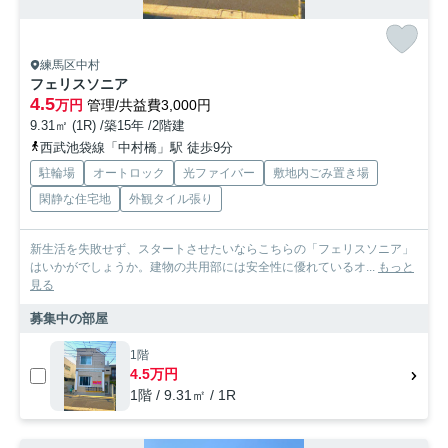
練馬区中村
フェリスソニア
4.5
万円
管理/共益費3,000円
9.31㎡ (1R) /築15年 /2階建
西武池袋線「中村橋」駅 徒歩9分
駐輪場
オートロック
光ファイバー
敷地内ごみ置き場
閑静な住宅地
外観タイル張り
新生活を失敗せず、スタートさせたいならこちらの「フェリスソニア」
はいかがでしょうか。建物の共用部には安全性に優れているオ...
もっと
見る
募集中の部屋
1階
4.5万円
1階 / 9.31㎡ / 1R