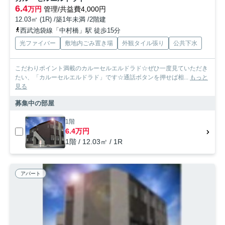
6.4
万円
管理/共益費4,000円
12.03㎡ (1R) /築1年未満 /2階建
西武池袋線「中村橋」駅 徒歩15分
光ファイバー
敷地内ごみ置き場
外観タイル張り
公共下水
こだわりポイント満載のカルーセルエルドラド☆ぜひ一度見ていただき
たい、「カルーセルエルドラド」です☆通話ボタンを押せば相...
もっと
見る
募集中の部屋
1階
6.4万円
1階 / 12.03㎡ / 1R
アパート