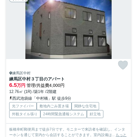
練馬区中村
練馬区中村３丁目のアパート
6.5
万円
管理/共益費4,000円
12.76㎡ (1R) /築1年 /2階建
西武池袋線「中村橋」駅 徒歩9分
光ファイバー
敷地内ごみ置き場
閑静な住宅地
外観タイル張り
24時間緊急通報システム
好立地
板橋幸町郵便局まで徒歩7分です。モニターで来訪者を確認し、インタ
ーホンを通じて室内から会話することができます。室内設備は...
もっと