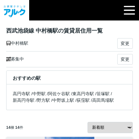
西武池袋線 中村橋駅の賃貸居住用一覧
中村橋駅
変更
募集中
変更
おすすめの駅
高円寺駅
/
中野駅
/
阿佐ケ谷駅
/
東高円寺駅
/
笹塚駅
/
新高円寺駅
/
野方駅
/
中野坂上駅
/
荻窪駅
/
高田馬場駅
14
棟
14
件