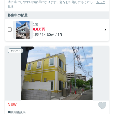
適に過ごしやすいお部屋になります。急なお引越しにもうれし...
もっと
見る
募集中の部屋
1階
6.6万円
1階 / 14.60㎡ / 1R
アパート
NEW
練馬区練馬