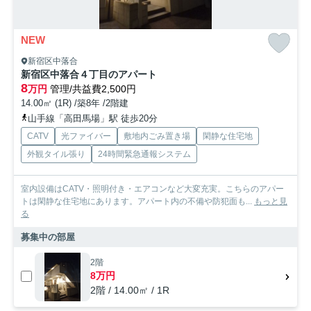
NEW
新宿区中落合
新宿区中落合４丁目のアパート
8
万円
管理/共益費2,500円
14.00㎡ (1R) /築8年 /2階建
山手線「高田馬場」駅 徒歩20分
CATV
光ファイバー
敷地内ごみ置き場
閑静な住宅地
外観タイル張り
24時間緊急通報システム
室内設備はCATV・照明付き・エアコンなど大変充実。こちらのアパー
トは閑静な住宅地にあります。アパート内の不備や防犯面も...
もっと見
る
募集中の部屋
2階
8万円
2階 / 14.00㎡ / 1R