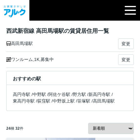
西武新宿線 高田馬場駅の賃貸居住用一覧
高田馬場駅
変更
ワンルーム,1K,募集中
変更
おすすめの駅
高円寺駅
/
中野駅
/
阿佐ケ谷駅
/
野方駅
/
新高円寺駅
/
東高円寺駅
/
荻窪駅
/
中野坂上駅
/
笹塚駅
/
高田馬場駅
24
棟
32
件