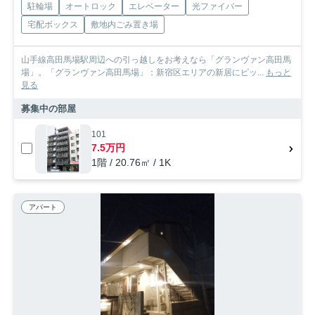
駐輪場
オートロック
エレベーター
光ファイバー
宅配ボックス
敷地内ごみ置き場
山手線高田馬場駅周辺への引っ越しをお考えなら「グランヴァン高田馬
場」。「グランヴァン高田馬場」：新宿区エリアの新居にピッ...
もっと
見る
募集中の部屋
101
7.5万円
1階 / 20.76㎡ / 1K
アパート