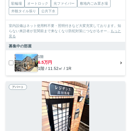
駐輪場
オートロック
光ファイバー
敷地内ごみ置き場
外観タイル張り
公共下水
室内設備はネット使用料不要・照明付きなど大変充実しております。知
らない来訪者が玄関前まで来なくなり防犯対策につながるオー...
もっと
見る
募集中の部屋
1階
6.5万円
1階 / 11.52㎡ / 1R
アパート