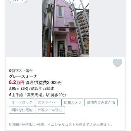
アパート
新宿区上落合
グレースミーナ
6.2
万円
管理/共益費3,000円
8.95㎡ (1R) /築15年 /2階建
山手線「高田馬場」駅 徒歩20分
オートロック
光ファイバー
防犯カメラ
敷地内ごみ置き場
閑静な住宅地
外観タイル張り
初期費用分割払い可能。イニシャルコストを抑えて入居出来ます。