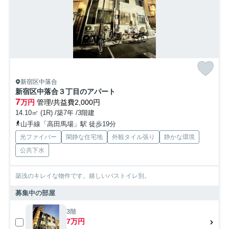
新宿区中落合
新宿区中落合３丁目のアパート
7
万円
管理/共益費2,000円
14.10㎡ (1R) /築7年 /3階建
山手線「高田馬場」駅 徒歩19分
光ファイバー
閑静な住宅地
外観タイル張り
静かな環境
公共下水
築浅のキレイな物件です。嬉しいバストイレ別。
募集中の部屋
3階
7万円