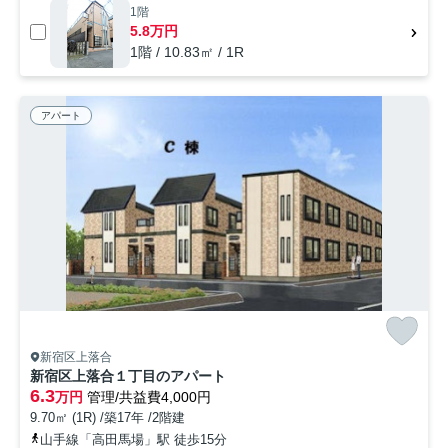
1階
5.8万円
1階 / 10.83㎡ / 1R
アパート
新宿区上落合
新宿区上落合１丁目のアパート
6.3
万円
管理/共益費4,000円
9.70㎡ (1R) /築17年 /2階建
山手線「高田馬場」駅 徒歩15分