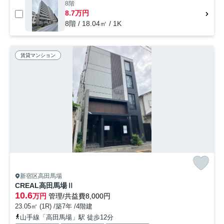
8階
8.7万円
8階 / 18.04㎡ / 1K
賃貸マンション
新宿区高田馬場
CREAL高田馬場Ⅱ
10.6
万円
管理/共益費8,000円
23.05㎡ (1R) /築7年 /4階建
山手線「高田馬場」駅 徒歩12分