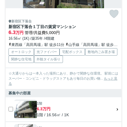
新宿区下落合
新宿区下落合１丁目の賃貸マンション
6.3
万円
管理/共益費5,000円
16.56㎡ (1K) /築35年 /4階建
東西線「高田馬場」駅 徒歩11分
山手線「高田馬場」駅 徒歩11分
オートロック
光ファイバー
宅配ボックス
敷地内ごみ置き場
閑静な住宅地
外観タイル張り
☆大通りからは一本入った場所にあり、静かで閑静な住環境。 駅前には
スーパー・コンビニ・ドラッグストアもあり毎日のお買い物...
もっと見
る
募集中の部屋
1階
6.3万円
1階 / 16.56㎡ / 1K