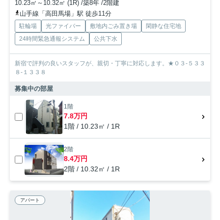
10.23㎡～10.32㎡ (1R) /築8年 /2階建
山手線「高田馬場」駅 徒歩11分
駐輪場
光ファイバー
敷地内ごみ置き場
閑静な住宅地
24時間緊急通報システム
公共下水
新宿で評判の良いスタッフが、親切・丁寧に対応します。★０３-５３３
８-１３３８
募集中の部屋
1階
7.8万円
1階 / 10.23㎡ / 1R
2階
8.4万円
2階 / 10.32㎡ / 1R
アパート