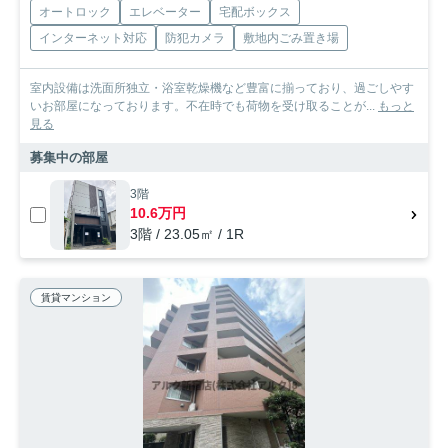
オートロック
エレベーター
宅配ボックス
インターネット対応
防犯カメラ
敷地内ごみ置き場
室内設備は洗面所独立・浴室乾燥機など豊富に揃っており、過ごしやす
いお部屋になっております。不在時でも荷物を受け取ることが...
もっと
見る
募集中の部屋
3階
10.6万円
3階 / 23.05㎡ / 1R
賃貸マンション