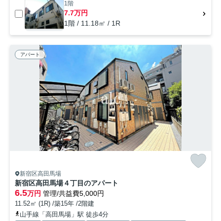
1階
7.7万円
1階 / 11.18㎡ / 1R
アパート
新宿区高田馬場
新宿区高田馬場４丁目のアパート
6.5
万円
管理/共益費5,000円
11.52㎡ (1R) /築15年 /2階建
山手線「高田馬場」駅 徒歩4分