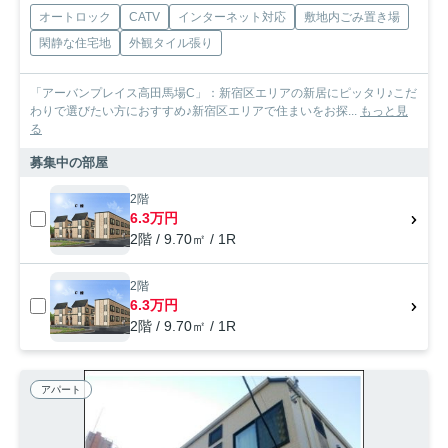
オートロック
CATV
インターネット対応
敷地内ごみ置き場
閑静な住宅地
外観タイル張り
「アーバンプレイス高田馬場C」：新宿区エリアの新居にピッタリ♪こだ
わりで選びたい方におすすめ♪新宿区エリアで住まいをお探...
もっと見
る
募集中の部屋
2階
6.3万円
2階 / 9.70㎡ / 1R
2階
6.3万円
2階 / 9.70㎡ / 1R
アパート