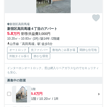
新宿区高田馬場
新宿区高田馬場４丁目のアパート
5.8
万円
管理/共益費3,000円
10.20㎡～10.83㎡ (1R) /築14年 /2階建
山手線「高田馬場」駅 徒歩5分
オートロック
光ファイバー
敷地内ごみ置き場
閑静な住宅地
外観タイル張り
静かな環境
インターホンオートロック。窓は網入りベアガラスなのでセキュリティ
も安心。
募集中の部屋
1階
5.8万円
1階 / 10.20㎡ / 1R