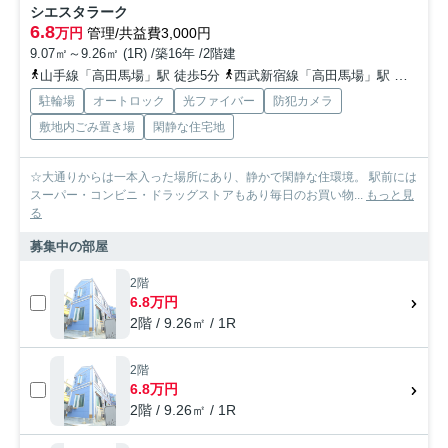
シエスタラーク
6.8
万円
管理/共益費3,000円
9.07㎡～9.26㎡ (1R) /築16年 /2階建
山手線「高田馬場」駅 徒歩5分
西武新宿線「高田馬場」駅 徒歩5分
駐輪場
オートロック
光ファイバー
防犯カメラ
敷地内ごみ置き場
閑静な住宅地
☆大通りからは一本入った場所にあり、静かで閑静な住環境。 駅前には
スーパー・コンビニ・ドラッグストアもあり毎日のお買い物...
もっと見
る
募集中の部屋
2階
6.8万円
2階 / 9.26㎡ / 1R
2階
6.8万円
2階 / 9.26㎡ / 1R