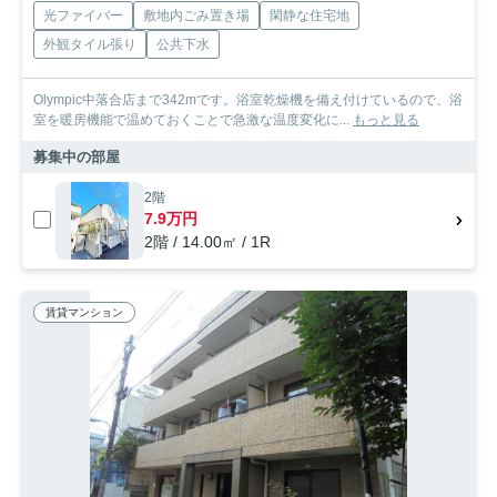
光ファイバー
敷地内ごみ置き場
閑静な住宅地
外観タイル張り
公共下水
Olympic中落合店まで342mです。浴室乾燥機を備え付けているので、浴
室を暖房機能で温めておくことで急激な温度変化に...
もっと見る
募集中の部屋
2階
7.9万円
2階 / 14.00㎡ / 1R
賃貸マンション