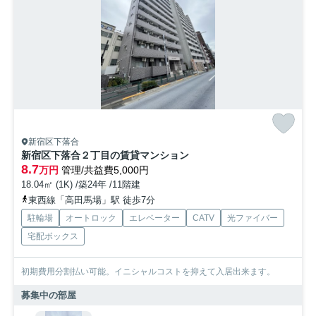
新宿区下落合
新宿区下落合２丁目の賃貸マンション
8.7
万円
管理/共益費5,000円
18.04㎡ (1K) /築24年 /11階建
東西線「高田馬場」駅 徒歩7分
駐輪場
オートロック
エレベーター
CATV
光ファイバー
宅配ボックス
初期費用分割払い可能。イニシャルコストを抑えて入居出来ます。
募集中の部屋