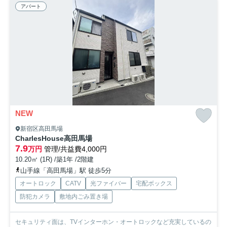
アパート
NEW
新宿区高田馬場
CharlesHouse高田馬場
7.9
万円
管理/共益費4,000円
10.20㎡ (1R) /築1年 /2階建
山手線「高田馬場」駅 徒歩5分
オートロック
CATV
光ファイバー
宅配ボックス
防犯カメラ
敷地内ごみ置き場
セキュリティ面は、TVインターホン・オートロックなど充実しているの