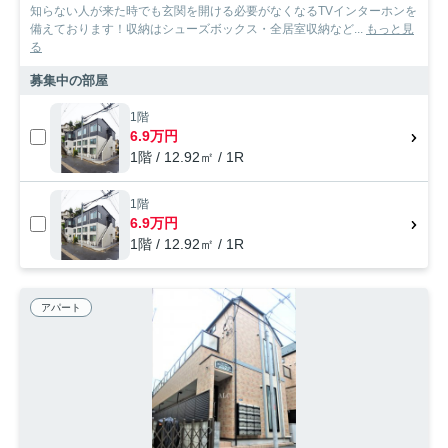
知らない人が来た時でも玄関を開ける必要がなくなるTVインターホンを
備えております！収納はシューズボックス・全居室収納など...
もっと見
る
募集中の部屋
1階
6.9万円
1階 / 12.92㎡ / 1R
1階
6.9万円
1階 / 12.92㎡ / 1R
アパート