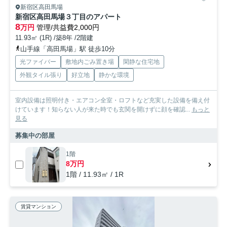
新宿区高田馬場
新宿区高田馬場３丁目のアパート
8
万円
管理/共益費2,000円
11.93㎡ (1R) /築8年 /2階建
山手線「高田馬場」駅 徒歩10分
光ファイバー
敷地内ごみ置き場
閑静な住宅地
外観タイル張り
好立地
静かな環境
室内設備は照明付き・エアコン全室・ロフトなど充実した設備を備え付
けています！知らない人が来た時でも玄関を開けずに顔を確認...
もっと
見る
募集中の部屋
1階
8万円
1階 / 11.93㎡ / 1R
賃貸マンション