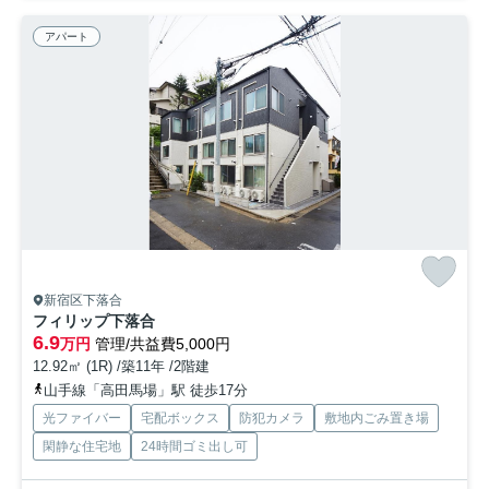
アパート
新宿区下落合
フィリップ下落合
6.9
万円
管理/共益費5,000円
12.92㎡ (1R) /築11年 /2階建
山手線「高田馬場」駅 徒歩17分
光ファイバー
宅配ボックス
防犯カメラ
敷地内ごみ置き場
閑静な住宅地
24時間ゴミ出し可