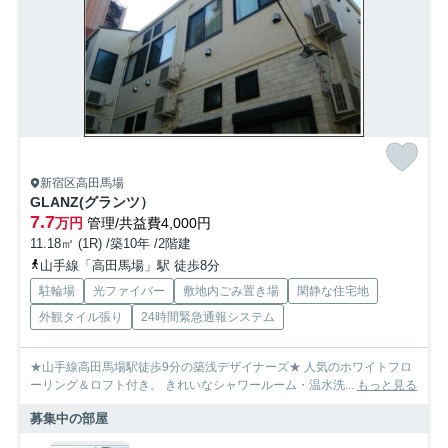
新宿区高田馬場
GLANZ(グランツ）
7.7
万円
管理/共益費4,000円
11.18㎡ (1R) /築10年 /2階建
山手線「高田馬場」駅 徒歩8分
駐輪場
光ファイバー
敷地内ごみ置き場
閑静な住宅地
外観タイル張り
24時間緊急通報システム
★山手線高田馬場駅徒歩9分の築浅デザイナーズ★ 人気のホワイトフロ
ーリング＆ロフト付き。 きれいなシャワールーム・温水洗...
もっと見る
募集中の部屋