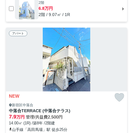
2階
6.8万円
2階 / 9.07㎡ / 1R
アパート
NEW
新宿区中落合
中落合TERRACE (中落合テラス)
7.9
万円
管理/共益費2,500円
14.00㎡ (1R) /築8年 /2階建
山手線「高田馬場」駅 徒歩25分