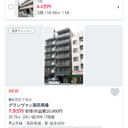
1階
6.3万円
1階 / 16.56㎡ / 1K
賃貸マンション
NEW
新宿区下落合
グランヴァン高田馬場
7.5
万円
管理/共益費10,000円
20.76㎡ (1K) /築28年 /7階建
山手線「高田馬場」駅 徒歩10分