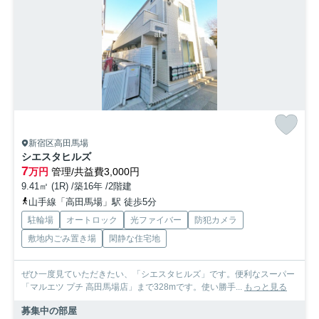
新宿区高田馬場
シエスタヒルズ
7
万円
管理/共益費3,000円
9.41㎡ (1R) /築16年 /2階建
山手線「高田馬場」駅 徒歩5分
駐輪場
オートロック
光ファイバー
防犯カメラ
敷地内ごみ置き場
閑静な住宅地
ぜひ一度見ていただきたい、「シエスタヒルズ」です。便利なスーパー
「マルエツ プチ 高田馬場店」まで328mです。使い勝手...
もっと見る
募集中の部屋