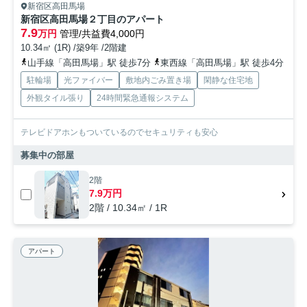
新宿区高田馬場
新宿区高田馬場２丁目のアパート
7.9
万円
管理/共益費4,000円
10.34㎡ (1R) /築9年 /2階建
山手線「高田馬場」駅 徒歩7分
東西線「高田馬場」駅 徒歩4分
駐輪場
光ファイバー
敷地内ごみ置き場
閑静な住宅地
外観タイル張り
24時間緊急通報システム
テレビドアホンもついているのでセキュリティも安心
募集中の部屋
2階
7.9万円
2階 / 10.34㎡ / 1R
アパート