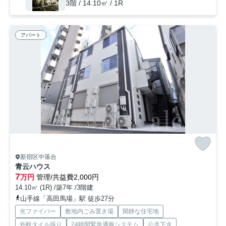
3階 / 14.10㎡ / 1R
アパート
新宿区中落合
青云ハウス
7
万円
管理/共益費2,000円
14.10㎡ (1R) /築7年 /3階建
山手線「高田馬場」駅 徒歩27分
光ファイバー
敷地内ごみ置き場
閑静な住宅地
外観タイル張り
24時間緊急通報システム
公共下水