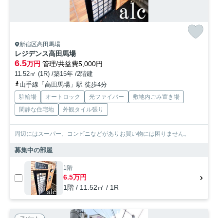
新宿区高田馬場
レジデンス高田馬場
6.5
万円
管理/共益費5,000円
11.52㎡ (1R) /築15年 /2階建
山手線「高田馬場」駅 徒歩4分
駐輪場
オートロック
光ファイバー
敷地内ごみ置き場
閑静な住宅地
外観タイル張り
周辺にはスーパー、コンビニなどがありお買い物には困りません。
募集中の部屋
1階
6.5万円
1階 / 11.52㎡ / 1R