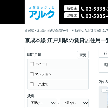
03-5338-
新宿店
03-5985-
池袋店
新宿駅・池袋駅周辺の賃貸物件・不動産ならお部屋探しは
京成本線 江戸川駅の賃貸居住用一
お
江戸川
変更
アパート
高
マンション
2
3
棟
一戸建て
アパ
賃料
～