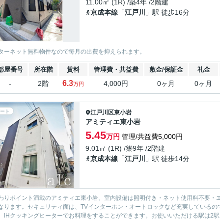
11.00㎡ (1R) /築4年 /2階建
京成本線
「
江戸川
」駅 徒歩16分
ターネット無料物件なので毎月の出費を抑えられます。
部屋番号
所在階
賃料
管理費・共益費
敷金/保証金
礼金
6.3
-
2階
4,000円
0ヶ月
0ヶ月
万円
ート
江戸川区
東小岩
アミティエ東小岩
5.45
万円
管理/共益費5,000円
9.01㎡ (1R) /築9年 /2階建
京成本線
「
江戸川
」駅 徒歩14分
わりポイント満載のアミティエ東小岩。室内設備は照明付き・ネット使用料不要・
なります。セキュリティ面は、TVインターホン・オートロックなど充実しているの
。IHクッキングヒーターでお料理をすることができます。お使いいただける駅は2駅