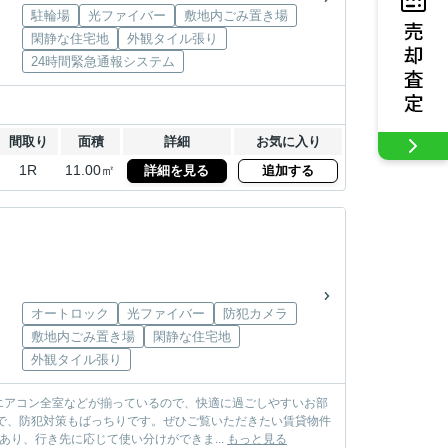
駐輪場
光ファイバー
敷地内ごみ置き場
閑静な住宅地
外観タイル張り
24時間緊急通報システム
間取り
面積
詳細
お気に入り
1R
11.00㎡
詳細を見る
追加する
オートロック
光ファイバー
防犯カメラ
敷地内ごみ置き場
閑静な住宅地
外観タイル張り
エアコン全室などが揃っているので、快適に過ごしやすいお部
で、防犯対策もばっちりです。ぜひご覧いただきたい賃貸物件
あり、行き先に応じて使い分けができま...
もっと見る