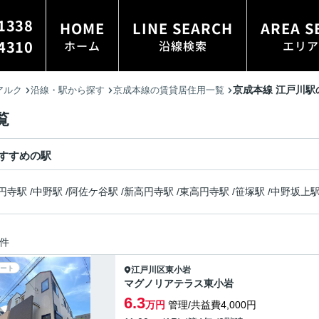
1338
HOME
LINE SEARCH
AREA S
4310
ホーム
沿線検索
エリア
京成本線 江戸川駅
アルク
沿線・駅から探す
京成本線の賃貸居住用一覧
覧
すすめの駅
円寺駅
/
中野駅
/
阿佐ケ谷駅
/
新高円寺駅
/
東高円寺駅
/
笹塚駅
/
中野坂上
件
ート
江戸川区
東小岩
マグノリアテラス東小岩
6.3
万円
管理/共益費4,000円