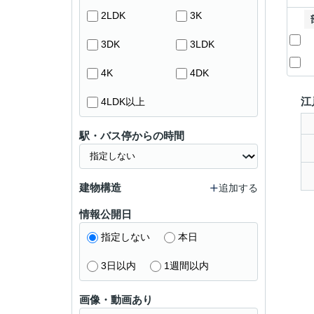
2LDK
3K
3DK
3LDK
4K
4DK
江
4LDK以上
駅・バス停からの時間
建物構造
追加する
情報公開日
指定しない
本日
3日以内
1週間以内
画像・動画あり