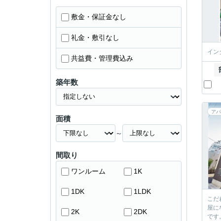
敷金・保証金なし
礼金・敷引なし
イン
共益費・管理費込み
築年数
アパ
面積
～
間取り
ワンルーム
1K
1DK
1LDK
こだ
屋に
2K
2DK
です