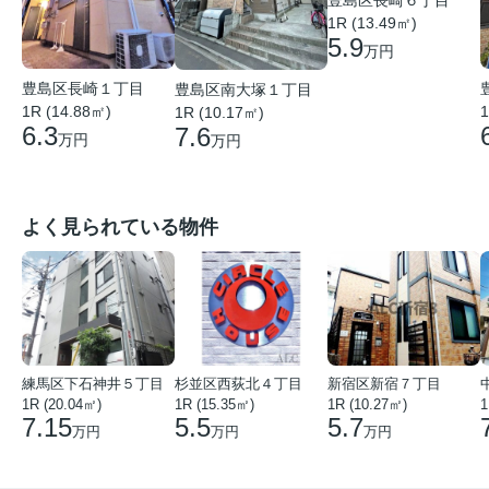
1R (13.49㎡)
5.9
万円
豊島区長崎１丁目
豊島区南大塚１丁目
1R (14.88㎡)
1
1R (10.17㎡)
6.3
7.6
万円
万円
よく見られている物件
練馬区下石神井５丁目
杉並区西荻北４丁目
新宿区新宿７丁目
1R (20.04㎡)
1R (15.35㎡)
1R (10.27㎡)
1
7.15
5.5
5.7
万円
万円
万円