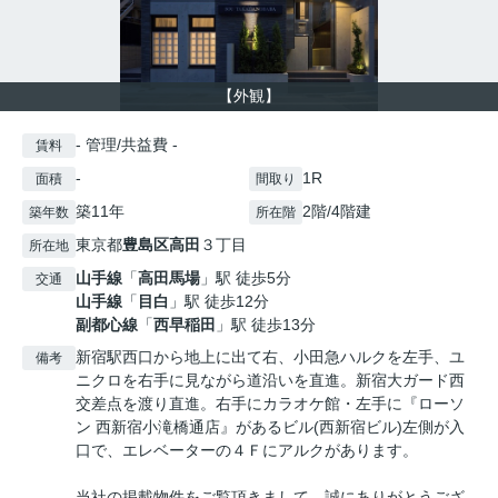
【外観】
- 管理/共益費 -
賃料
-
1R
面積
間取り
築11年
2階/4階建
築年数
所在階
東京都
豊島区
高田
３丁目
所在地
山手線
「
高田馬場
」駅 徒歩5分
交通
山手線
「
目白
」駅 徒歩12分
副都心線
「
西早稲田
」駅 徒歩13分
新宿駅西口から地上に出て右、小田急ハルクを左手、ユ
備考
ニクロを右手に見ながら道沿いを直進。新宿大ガード西
交差点を渡り直進。右手にカラオケ館・左手に『ローソ
ン 西新宿小滝橋通店』があるビル(西新宿ビル)左側が入
口で、エレベーターの４Ｆにアルクがあります。
当社の掲載物件をご覧頂きまして、誠にありがとうござ