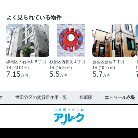
よく見られている物件
練馬区下石神井５丁目
杉並区西荻北４丁目
新宿区新宿７丁目
1R (20.04㎡)
1R (15.35㎡)
1R (10.27㎡)
1
7.15
5.5
5.7
万円
万円
万円
ク
世田谷区の賃貸居住用一覧
松原駅
エトワール赤堤