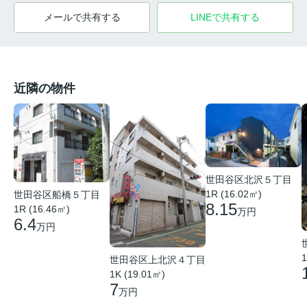
メールで共有する
LINEで共有する
近隣の物件
世田谷区北沢５丁目
1R (16.02㎡)
世田谷区船橋５丁目
8.15
1R (16.46㎡)
万円
6.4
万円
1
世田谷区上北沢４丁目
1K (19.01㎡)
7
万円