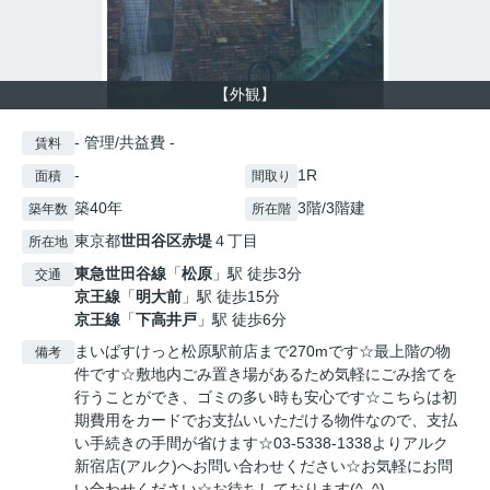
【外観】
- 管理/共益費 -
賃料
-
1R
面積
間取り
築40年
3階/3階建
築年数
所在階
東京都
世田谷区
赤堤
４丁目
所在地
東急世田谷線
「
松原
」駅 徒歩3分
交通
京王線
「
明大前
」駅 徒歩15分
京王線
「
下高井戸
」駅 徒歩6分
まいばすけっと松原駅前店まで270mです☆最上階の物
備考
件です☆敷地内ごみ置き場があるため気軽にごみ捨てを
行うことができ、ゴミの多い時も安心です☆こちらは初
期費用をカードでお支払いいただける物件なので、支払
い手続きの手間が省けます☆03-5338-1338よりアルク
新宿店(アルク)へお問い合わせください☆お気軽にお問
い合わせください☆お待ちしております(^_^)