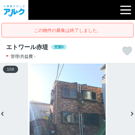
この物件の募集は終了しました。
エトワール赤堤
空室0
-
管理/共益費 -
1
/
16