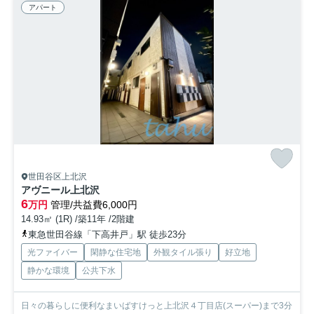
アパート
世田谷区上北沢
アヴニール上北沢
6
万円
管理/共益費6,000円
14.93㎡ (1R) /築11年 /2階建
東急世田谷線「下高井戸」駅 徒歩23分
光ファイバー
閑静な住宅地
外観タイル張り
好立地
静かな環境
公共下水
日々の暮らしに便利なまいばすけっと上北沢４丁目店(スーパー)まで3分