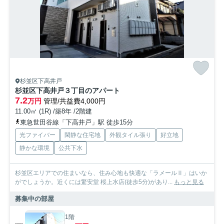
杉並区下高井戸
杉並区下高井戸３丁目のアパート
7.2
万円
管理/共益費4,000円
11.00㎡ (1R) /築8年 /2階建
東急世田谷線「下高井戸」駅 徒歩15分
光ファイバー
閑静な住宅地
外観タイル張り
好立地
静かな環境
公共下水
杉並区エリアでの住まいなら、住み心地も快適な「ラメールⅡ」はいか
がでしょうか。近くには驚安堂 桜上水店(徒歩5分)があり...
もっと見る
募集中の部屋
1階