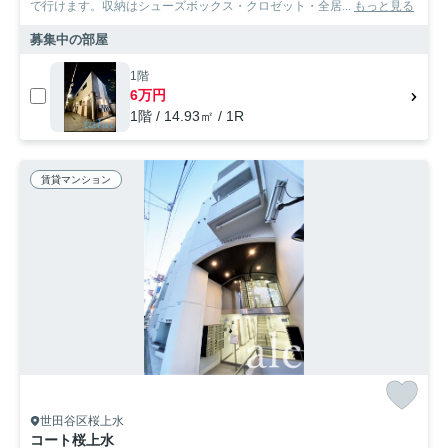
で行けます。収納はシューズボックス・クロゼット・全居...
もっと見る
募集中の部屋
1階
6万円
1階 / 14.93㎡ / 1R
賃貸マンション
世田谷区桜上水
コート桜上水