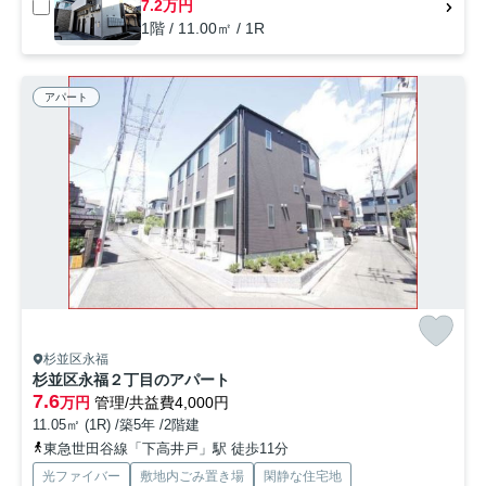
7.2万円
1階 / 11.00㎡ / 1R
アパート
杉並区永福
杉並区永福２丁目のアパート
7.6
万円
管理/共益費4,000円
11.05㎡ (1R) /築5年 /2階建
東急世田谷線「下高井戸」駅 徒歩11分
光ファイバー
敷地内ごみ置き場
閑静な住宅地