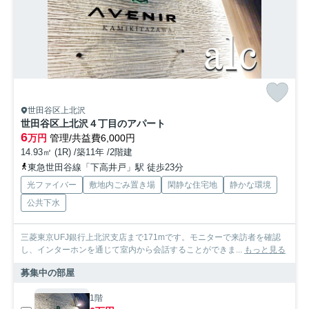
世田谷区上北沢
世田谷区上北沢４丁目のアパート
6
万円
管理/共益費6,000円
14.93㎡ (1R) /築11年 /2階建
東急世田谷線「下高井戸」駅 徒歩23分
光ファイバー
敷地内ごみ置き場
閑静な住宅地
静かな環境
公共下水
三菱東京UFJ銀行上北沢支店まで171mです。モニターで来訪者を確認
し、インターホンを通じて室内から会話することができま...
もっと見る
募集中の部屋
1階