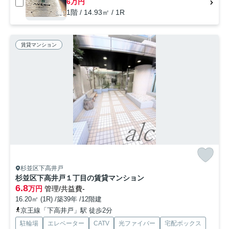
6万円
1階 / 14.93㎡ / 1R
賃貸マンション
杉並区下高井戸
杉並区下高井戸１丁目の賃貸マンション
6.8
万円
管理/共益費-
16.20㎡ (1R) /築39年 /12階建
京王線「下高井戸」駅 徒歩2分
駐輪場
エレベーター
CATV
光ファイバー
宅配ボックス