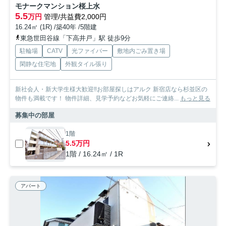
モナークマンション桜上水
5.5
万円
管理/共益費2,000円
16.24㎡ (1R) /築40年 /5階建
東急世田谷線「下高井戸」駅 徒歩9分
駐輪場
CATV
光ファイバー
敷地内ごみ置き場
閑静な住宅地
外観タイル張り
新社会人・新大学生様大歓迎‼お部屋探しはアルク 新宿店なら杉並区の
物件も満載です！ 物件詳細、見学予約などお気軽にご連絡...
もっと見る
募集中の部屋
1階
5.5万円
1階 / 16.24㎡ / 1R
アパート