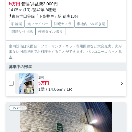
5
万円
管理/共益費2,000円
14.05㎡ (1R) /築42年 /4階建
東急世田谷線「下高井戸」駅 徒歩13分
駐輪場
光ファイバー
防犯カメラ
敷地内ごみ置き場
閑静な住宅地
外観タイル張り
室内設備は洗面台・フローリング・ネット専用回線など大変充実。火が
出ないIH調理器でお料理をすることができます。バルコニー...
もっと見
る
募集中の部屋
1階
5万円
1階 / 14.05㎡ / 1R
アパート