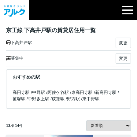
京王線 下高井戸駅の賃貸居住用一覧
下高井戸駅
変更
募集中
変更
おすすめの駅
高円寺駅
/
中野駅
/
阿佐ケ谷駅
/
東高円寺駅
/
新高円寺駅
/
笹塚駅
/
中野坂上駅
/
荻窪駅
/
野方駅
/
東中野駅
13
棟
14
件