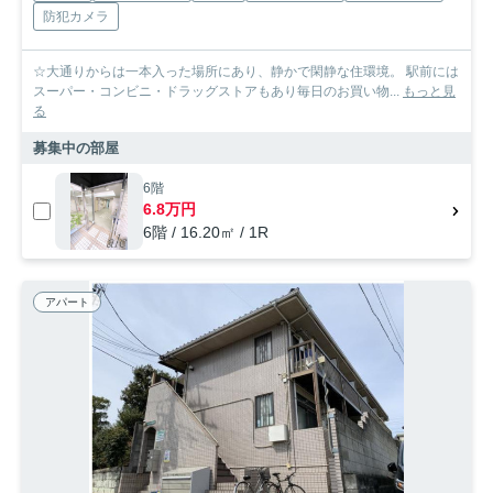
防犯カメラ
☆大通りからは一本入った場所にあり、静かで閑静な住環境。 駅前には
スーパー・コンビニ・ドラッグストアもあり毎日のお買い物...
もっと見
る
募集中の部屋
6階
6.8万円
6階 / 16.20㎡ / 1R
アパート