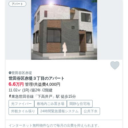
アパート
世田谷区赤堤
世田谷区赤堤３丁目のアパート
6.6
万円
管理/共益費4,000円
11.02㎡ (1R) /築2年 /2階建
東急世田谷線「下高井戸」駅 徒歩15分
光ファイバー
敷地内ごみ置き場
閑静な住宅地
外観タイル張り
24時間緊急通報システム
公共下水
インターネット無料物件なので毎月の出費を抑えられます。