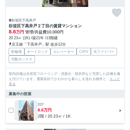
杉並区下高井戸
杉並区下高井戸２丁目の賃貸マンション
8.6
万円
管理/共益費10,000円
20.23㎡ (1K) /築21年 /13階建
京王線「下高井戸」駅 徒歩12分
駐輪場
オートロック
エレベーター
CATV
光ファイバー
宅配ボックス
室内設備は全居室フローリング・洗面台・脱衣所など充実した設備を備
え付けています。通風良好でさわやかな暮らしを送れる物件と...
もっと
見る
募集中の部屋
207
8.6万円
2階 / 20.23㎡ / 1K