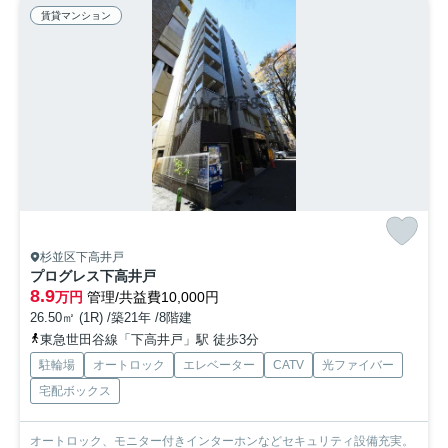
賃貸マンション
杉並区下高井戸
プログレス下高井戸
8.9
万円
管理/共益費10,000円
26.50㎡ (1R) /築21年 /8階建
東急世田谷線「下高井戸」駅 徒歩3分
駐輪場
オートロック
エレベーター
CATV
光ファイバー
宅配ボックス
オートロック、モニター付きインターホンなどセキュリティ設備充実。