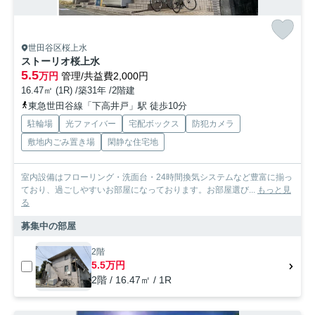
世田谷区桜上水
ストーリオ桜上水
5.5
万円
管理/共益費2,000円
16.47㎡ (1R) /築31年 /2階建
東急世田谷線「下高井戸」駅 徒歩10分
駐輪場
光ファイバー
宅配ボックス
防犯カメラ
敷地内ごみ置き場
閑静な住宅地
室内設備はフローリング・洗面台・24時間換気システムなど豊富に揃っ
ており、過ごしやすいお部屋になっております。お部屋選び...
もっと見
る
募集中の部屋
2階
5.5万円
2階 / 16.47㎡ / 1R