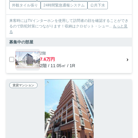
外観タイル張り
24時間緊急通報システム
公共下水
来客時にはTVインターホンを使用して訪問者の顔を確認することができ
るので防犯対策につながります！収納はクロゼット・シュー...
もっと見
る
募集中の部屋
2階
7.6万円
2階 / 11.05㎡ / 1R
賃貸マンション