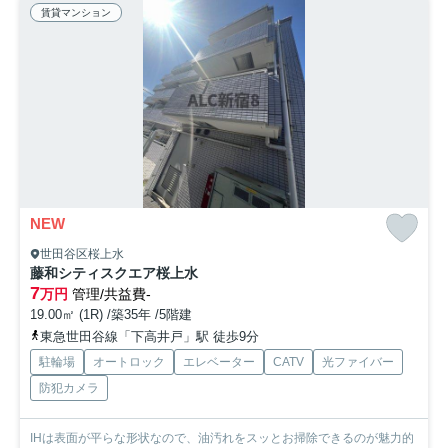
賃貸マンション
NEW
世田谷区桜上水
藤和シティスクエア桜上⽔
7
万円
管理/共益費-
19.00㎡ (1R) /築35年 /5階建
東急世田谷線「下高井戸」駅 徒歩9分
駐輪場
オートロック
エレベーター
CATV
光ファイバー
防犯カメラ
IHは表面が平らな形状なので、油汚れをスッとお掃除できるのが魅力的