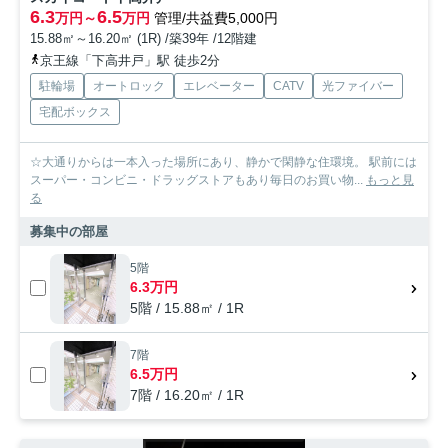
6.3
6.5
万円～
万円
管理/共益費5,000円
15.88㎡～16.20㎡ (1R) /築39年 /12階建
京王線「下高井戸」駅 徒歩2分
駐輪場
オートロック
エレベーター
CATV
光ファイバー
宅配ボックス
☆大通りからは一本入った場所にあり、静かで閑静な住環境。 駅前には
スーパー・コンビニ・ドラッグストアもあり毎日のお買い物...
もっと見
る
募集中の部屋
5階
6.3万円
5階 / 15.88㎡ / 1R
7階
6.5万円
7階 / 16.20㎡ / 1R