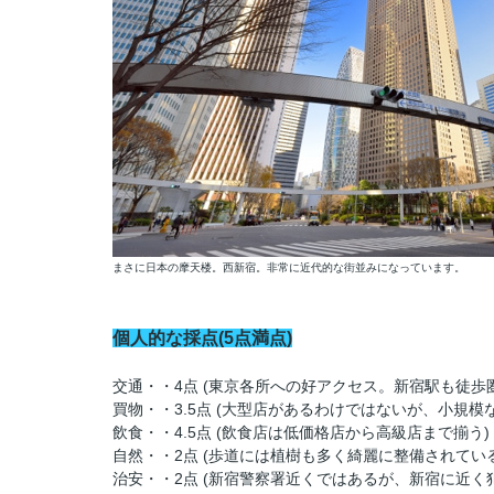
まさに日本の摩天楼。西新宿。非常に近代的な街並みになっています。
個人的な採点(5点満点)
交通・・4点 (東京各所への好アクセス。新宿駅も徒歩
買物・・3.5点 (大型店があるわけではないが、小規模
飲食・・4.5点 (飲食店は低価格店から高級店まで揃う)
自然・・2点 (歩道には植樹も多く綺麗に整備されてい
治安・・2点 (新宿警察署近くではあるが、新宿に近く