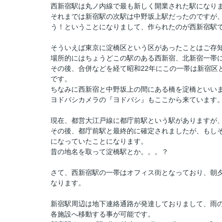
西新宿駅は丸ノ内線で最も新しく開業された駅になります
それまでは新宿駅の次駅は中野坂上駅だったのですが
う！ということになりまして、作られたのが西新宿駅
そういえば東京に淀橋区という区があったことはご存
場所的にはちょうどこの駅のある西新宿、北新宿一帯
その後、合併などを経て昭和22年にこの一帯は新宿区
です。
ちなみに西新宿と中野坂上の間にある橋を淀橋といい
ヨドバシカメラの『ヨドバシ』もここから来ています
現在、都営大江戸線に都庁前駅という駅がありますが
その後、都庁前駅と最終的に確定されましたが、もし
になっていたことになります。
昔の地名を取って淀橋駅とか。。。？
さて、西新宿駅の一帯はオフィス街となっており、朝
なります。
新宿駅周辺は地下連絡通路が発達しておりまして、雨
各施設へ移動する事が可能です。