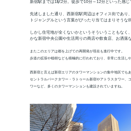
新宿駅までは1駅2分。徒歩で10分～12分といった感
先述しました通り、西新宿駅周辺はオフィス街であり、
トジャングルという言葉がぴったり当てはまりそうな
しかし住宅地が全くないかというそういうこともなく
かな新宿中央公園や生活周りの商店や飲食店、お洒落
またこのエリアは都を上げての再開発が現在も進行中です。
歩道の拡張や植樹なども積極的に行われており、非常に生活し
西新宿と言えば新宿エリアのタワーマンションの集中地区でも
セントラルパークタワー・ラトゥール新宿やアトラスタワー、コ
ワーなど、多くのタワーマンションも建設されていますね。