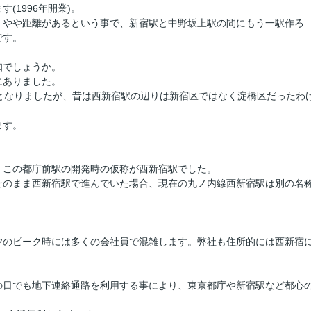
(1996年開業)。
、やや距離があるという事で、新宿駅と中野坂上駅の間にもう一駅作ろ
です。
知でしょうか。
にありました。
となりましたが、昔は西新宿駅の辺りは新宿区ではなく淀橋区だったわ
ます。
。
、この都庁前駅の開発時の仮称が西新宿駅でした。
そのまま西新宿駅で進んでいた場合、現在の丸ノ内線西新宿駅は別の名
夕のピーク時には多くの会社員で混雑します。弊社も住所的には西新宿
の日でも地下連絡通路を利用する事により、東京都庁や新宿駅など都心