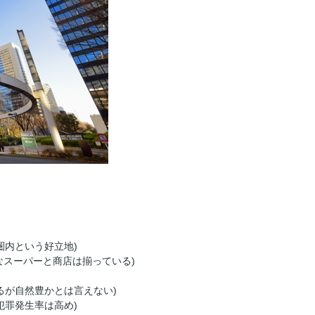
圏内という好立地)
なスーパーと商店は揃っている)
るが自然豊かとは言えない)
犯罪発生率は高め)