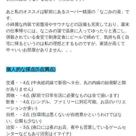
あと私のオススメは駅前にあるスーパー銭湯の「なごみの湯」で
す。
小綺麗な内装で岩盤浴やサウナなどの設備も充実しており、週末
の仕事帰りには、なごみの湯で温泉に入ってゆったりと過ごし、
併殺されている食堂で刺身定食にビールで締めて、気持ち良く自
宅に帰るというのは私の理想とするものですが、家賃が高くて
中々いいお部屋がありません。。。
個人的な採点(5点満点)
交通・・4点 (中央総武線で新宿へ９分。丸の内線の始発駅と隙
がありません)
買物・・4点 (駅前で日常生活に必要なものは全て揃います)
飲食・・4点 (シングル、ファミリーに対応可能。お店のバリエ
ーションが多い)
自然・・2点 (住環境は悪くないが自然豊かというわけではな
い。公園も少ない)
治安・・3点 (南口には夜のお店、夜中も営業しているゲームセ
ンターなどもあり治安はイマイチ)