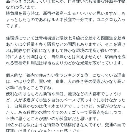
品ぞろえは充実していませんが、日常使いのお洒落な洋服や小物
などは揃います。
勝負服を買う時は、新宿や銀座へ出るといいかと思いますが、ち
ょっとしたものであればルミネ荻窪で十分です。ユニクロも入っ
てます。
住環境については青梅街道と環状七号線の交差する四面道交差点
あたりは交通量も多く騒音などの問題もありますが、そこを避け
れば閑静な住宅街になりまして静かな環境の場所が多いです。
特に大きな公園はなく、自然豊かとは言えませんが、駅南西を流
れる善福寺川周辺は緑地もありのどかな光景が広がっています。
個人的な「都内で住みたい街ランキング１位」になっている理由
は、やはり交通、買い物、食事、人の多さ等の要素がかなり高い
水準にあるとことですね。
便利なのはもちろん新宿や渋谷、池袋などの大都市でしょうけ
ど、人が多過ぎて歩道を自分のペースで真っすぐに歩けなかった
り、自然豊かなのは代々木エリアでしょうけど、お店が少なかっ
たり。ある程度の水準で全てのカテゴリーで高得点を出しつつ、
不快に思うところが無いのが荻窪駅だと思います。
阿佐ヶ谷も似たような街並みで結構好きなんですが、交通の面で
荻窪には勝てないなぁといった感じです。