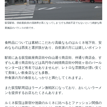
荻窪駅前。供給過多(街の混雑率が高くなってしまう)でも供給不足でもないという絶妙な商
業施設のバランスの街です。
食料品については素材にこだわり高級なものはルミネ地下街、安
めなものは西友と選択肢があり、自炊派の方には嬉しいポイント
駅前にある荻窪銀座商店街や白山通り商店街、仲通り商店会、す
ずらん通り商店街などは高円寺の純情商店街や阿佐ヶ谷のパール
センターほど有名ではありませんが、レトロな雰囲気が漂い安く
て美味しい飲食店なども多数。
外食派の方の食欲もしっかりと満たしてくれますよ。
また荻窪駅周辺はラーメン激戦区になっており、おいしいラーメ
ンを提供するお店もたくさんあります。
ルミネ荻窪は新宿や池袋のルミネに比べるとファッション関係の