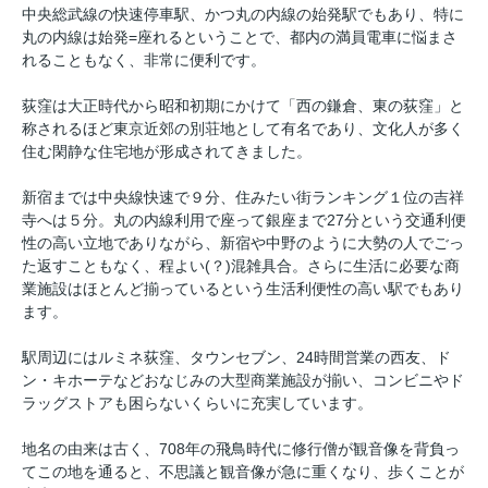
中央総武線の快速停車駅、かつ丸の内線の始発駅でもあり、特に
丸の内線は始発=座れるということで、都内の満員電車に悩まさ
れることもなく、非常に便利です。
荻窪は大正時代から昭和初期にかけて「西の鎌倉、東の荻窪」と
称されるほど東京近郊の別荘地として有名であり、文化人が多く
住む閑静な住宅地が形成されてきました。
新宿までは中央線快速で９分、住みたい街ランキング１位の吉祥
寺へは５分。丸の内線利用で座って銀座まで27分という交通利便
性の高い立地でありながら、新宿や中野のように大勢の人でごっ
た返すこともなく、程よい(？)混雑具合。さらに生活に必要な商
業施設はほとんど揃っているという生活利便性の高い駅でもあり
ます。
駅周辺にはルミネ荻窪、タウンセブン、24時間営業の西友、ド
ン・キホーテなどおなじみの大型商業施設が揃い、コンビニやド
ラッグストアも困らないくらいに充実しています。
地名の由来は古く、708年の飛鳥時代に修行僧が観音像を背負っ
てこの地を通ると、不思議と観音像が急に重くなり、歩くことが