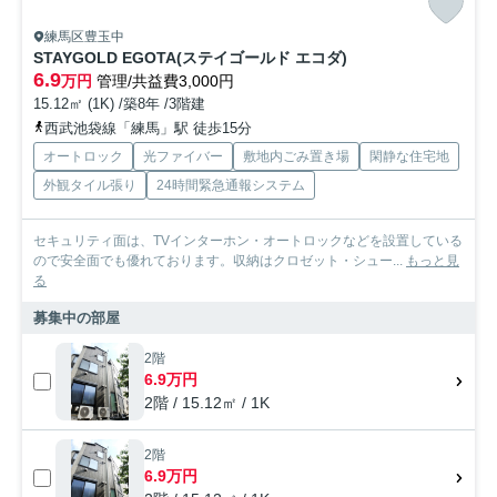
練馬区豊玉中
STAYGOLD EGOTA(ステイゴールド エコダ)
6.9
万円
管理/共益費3,000円
15.12㎡ (1K) /築8年 /3階建
西武池袋線「練馬」駅 徒歩15分
オートロック
光ファイバー
敷地内ごみ置き場
閑静な住宅地
外観タイル張り
24時間緊急通報システム
セキュリティ面は、TVインターホン・オートロックなどを設置している
ので安全面でも優れております。収納はクロゼット・シュー...
もっと見
る
募集中の部屋
2階
6.9万円
2階 / 15.12㎡ / 1K
2階
6.9万円