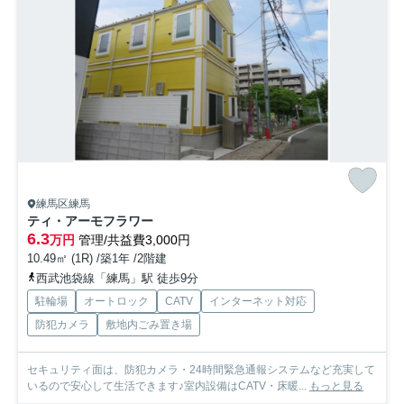
練馬区練馬
ティ・アーモフラワー
6.3
万円
管理/共益費3,000円
10.49㎡ (1R) /築1年 /2階建
西武池袋線「練馬」駅 徒歩9分
駐輪場
オートロック
CATV
インターネット対応
防犯カメラ
敷地内ごみ置き場
セキュリティ面は、防犯カメラ・24時間緊急通報システムなど充実して
いるので安心して生活できます♪室内設備はCATV・床暖...
もっと見る