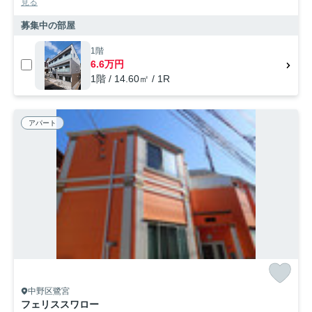
見る
募集中の部屋
1階
6.6万円
1階 / 14.60㎡ / 1R
アパート
中野区鷺宮
フェリススワロー