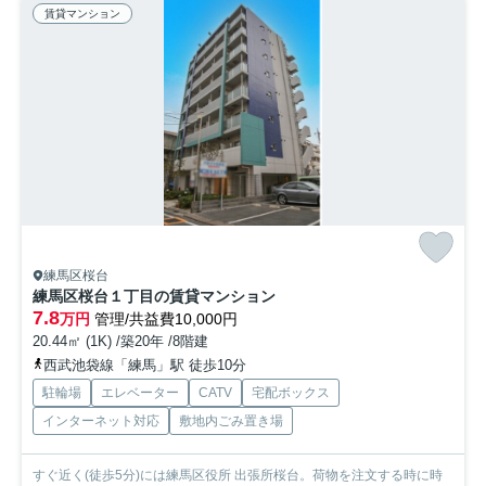
賃貸マンション
練馬区桜台
練馬区桜台１丁目の賃貸マンション
7.8
万円
管理/共益費10,000円
20.44㎡ (1K) /築20年 /8階建
西武池袋線「練馬」駅 徒歩10分
駐輪場
エレベーター
CATV
宅配ボックス
インターネット対応
敷地内ごみ置き場
すぐ近く(徒歩5分)には練馬区役所 出張所桜台。荷物を注文する時に時