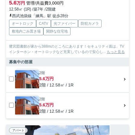
5.6
万円
管理/共益費3,000円
12.58㎡ (1R) /築7年 /2階建
西武池袋線「練馬」駅 徒歩28分
オートロック
CATV
光ファイバー
防犯カメラ
敷地内ごみ置き場
閑静な住宅地
鷺宮図書館が家から388mのところにあります！セキュリティ面は、TV
インターホン・オートロックなど充実しているので安心し...
もっと見る
募集中の部屋
2階
5.6万円
2階 / 12.58㎡ / 1R
2階
5.6万円
2階 / 12.58㎡ / 1R
アパート