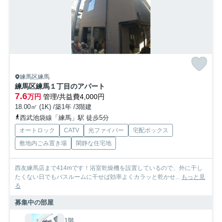
練馬区練馬
練馬区練馬１丁目のアパート
7.6
万円
管理/共益費4,000円
18.00㎡ (1K) /築1年 /3階建
西武池袋線「練馬」駅 徒歩5分
オートロック
CATV
光ファイバー
宅配ボックス
敷地内ごみ置き場
閑静な住宅地
西友練馬店まで414mです！浴室乾燥機を設置しているので、外に干し
たくない日でもバスルームに干せば効率よくカラッと乾かせ...
もっと見
る
募集中の部屋
1階