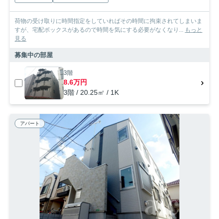
荷物の受け取りに時間指定をしていればその時間に拘束されてしまいま
すが、宅配ボックスがあるので時間を気にする必要がなくなり...
もっと
見る
募集中の部屋
3階
8.6万円
3階 / 20.25㎡ / 1K
アパート