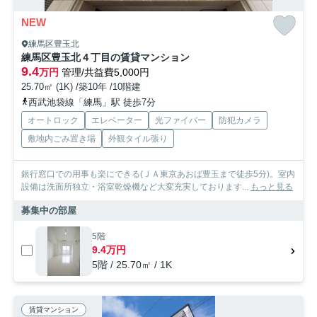
NEW
練馬区豊玉北
練馬区豊玉北４丁目の賃貸マンション
9.4
万円
管理/共益費5,000円
25.70㎡ (1K) /築10年 /10階建
西武池袋線「練馬」駅 徒歩7分
オートロック
エレベーター
光ファイバー
防犯カメラ
敷地内ごみ置き場
外観タイル張り
銀行窓口での用事も楽にできる(ＪＡ東京あおば豊玉まで徒歩5分)。室内
設備は洗面所独立・浴室乾燥機など大変充実しております...
もっと見る
募集中の部屋
5階
9.4万円
5階 / 25.70㎡ / 1K
賃貸マンション