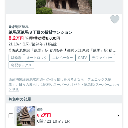
練馬区練馬
練馬区練馬３丁目の賃貸マンション
8.2
万円
管理/共益費8,000円
21.18㎡ (1R) /築24年 /11階建
西武池袋線「練馬」駅 徒歩5分
都営大江戸線「練馬」駅 徒歩7分
駐輪場
オートロック
エレベーター
CATV
光ファイバー
宅配ボックス
西武池袋線練馬駅周辺への引っ越しをお考えなら「フェニックス練
馬」。日々の暮らしに便利なスーパーオオゼキ・練馬店(スーパー...
もっ
と見る
募集中の部屋
6階
8.2万円
6階 / 21.18㎡ / 1R