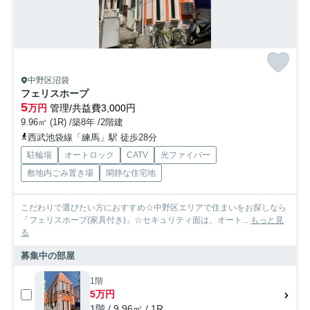
中野区沼袋
フェリスホープ
5
万円
管理/共益費3,000円
9.96㎡ (1R) /築8年 /2階建
西武池袋線「練馬」駅 徒歩28分
駐輪場
オートロック
CATV
光ファイバー
敷地内ごみ置き場
閑静な住宅地
こだわりで選びたい方におすすめ☆中野区エリアで住まいをお探しなら
「フェリスホープ(家具付き)」☆セキュリティ面は、オート...
もっと見
る
募集中の部屋
1階
5万円
1階 / 9.96㎡ / 1R