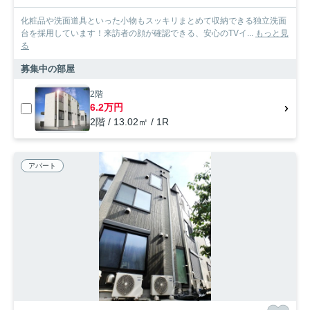
化粧品や洗面道具といった小物もスッキリまとめて収納できる独立洗面
台を採用しています！来訪者の顔が確認できる、安心のTVイ...
もっと見
る
募集中の部屋
2階
6.2万円
2階 / 13.02㎡ / 1R
アパート