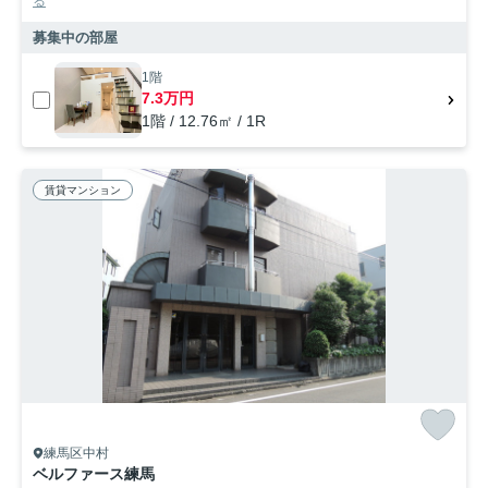
る
募集中の部屋
1階
7.3万円
1階 / 12.76㎡ / 1R
賃貸マンション
練馬区中村
ベルファース練馬