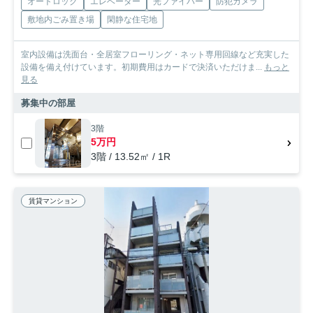
オートロック
エレベーター
光ファイバー
防犯カメラ
敷地内ごみ置き場
閑静な住宅地
室内設備は洗面台・全居室フローリング・ネット専用回線など充実した
設備を備え付けています。初期費用はカードで決済いただけま...
もっと
見る
募集中の部屋
3階
5万円
3階 / 13.52㎡ / 1R
賃貸マンション