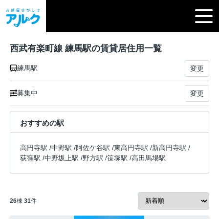
西武有楽町線 練馬駅の賃貸居住用一覧
練馬駅
変更
募集中
変更
おすすめの駅
高円寺駅
/
中野駅
/
阿佐ケ谷駅
/
東高円寺駅
/
新高円寺駅
/
荻窪駅
/
中野坂上駅
/
野方駅
/
笹塚駅
/
高田馬場駅
26
棟
31
件