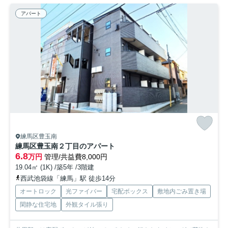
アパート
練馬区豊玉南
練馬区豊玉南２丁目のアパート
6.8
万円
管理/共益費8,000円
19.04㎡ (1K) /築5年 /3階建
西武池袋線「練馬」駅 徒歩14分
オートロック
光ファイバー
宅配ボックス
敷地内ごみ置き場
閑静な住宅地
外観タイル張り