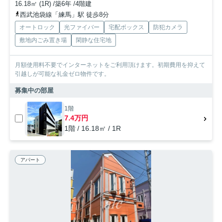
16.18㎡ (1R) /築6年 /4階建
西武池袋線「練馬」駅 徒歩8分
オートロック
光ファイバー
宅配ボックス
防犯カメラ
敷地内ごみ置き場
閑静な住宅地
月額使用料不要でインターネットをご利用頂けます。初期費用を抑えて
引越しが可能な礼金ゼロ物件です。
募集中の部屋
1階
7.4万円
1階 / 16.18㎡ / 1R
アパート