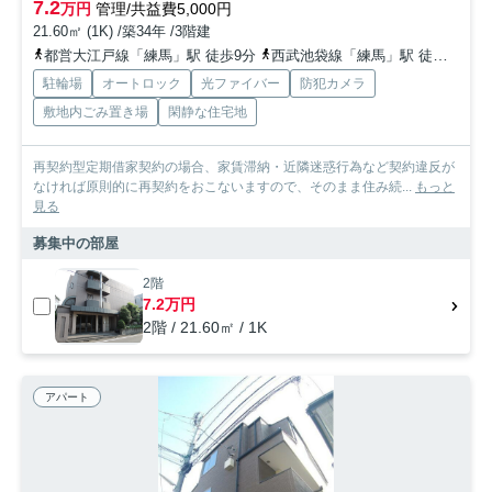
7.2
万円
管理/共益費5,000円
21.60㎡ (1K) /築34年 /3階建
都営大江戸線「練馬」駅 徒歩9分
西武池袋線「練馬」駅 徒歩9分
駐輪場
オートロック
光ファイバー
防犯カメラ
敷地内ごみ置き場
閑静な住宅地
再契約型定期借家契約の場合、家賃滞納・近隣迷惑行為など契約違反が
なければ原則的に再契約をおこないますので、そのまま住み続...
もっと
見る
募集中の部屋
2階
7.2万円
2階 / 21.60㎡ / 1K
アパート