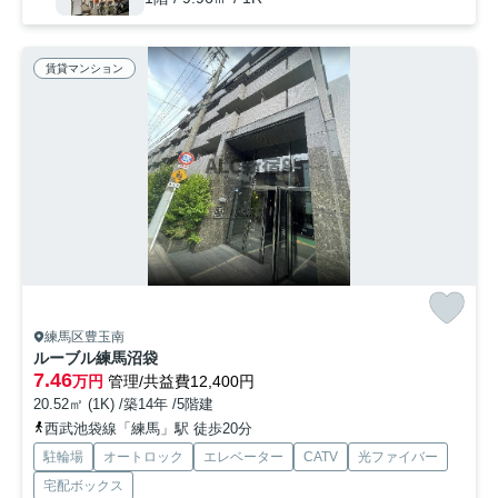
賃貸マンション
練馬区豊玉南
ルーブル練馬沼袋
7.46
万円
管理/共益費12,400円
20.52㎡ (1K) /築14年 /5階建
西武池袋線「練馬」駅 徒歩20分
駐輪場
オートロック
エレベーター
CATV
光ファイバー
宅配ボックス