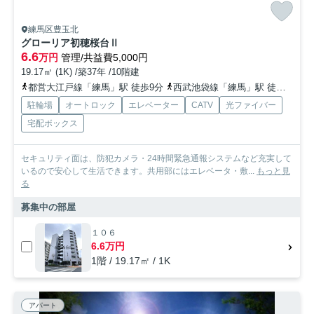
練馬区豊玉北
グローリア初穂桜台Ⅱ
6.6
万円
管理/共益費5,000円
19.17㎡ (1K) /築37年 /10階建
都営大江戸線「練馬」駅 徒歩9分
西武池袋線「練馬」駅 徒歩9分
駐輪場
オートロック
エレベーター
CATV
光ファイバー
宅配ボックス
セキュリティ面は、防犯カメラ・24時間緊急通報システムなど充実して
いるので安心して生活できます。共用部にはエレベータ・敷...
もっと見
る
募集中の部屋
１０６
6.6万円
1階 / 19.17㎡ / 1K
アパート