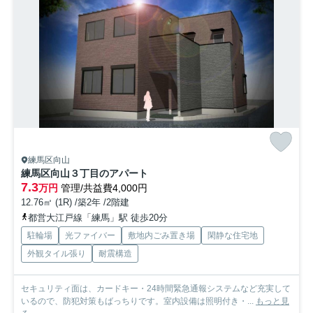
練馬区向山
練馬区向山３丁目のアパート
7.3
万円
管理/共益費4,000円
12.76㎡ (1R) /築2年 /2階建
都営大江戸線「練馬」駅 徒歩20分
駐輪場
光ファイバー
敷地内ごみ置き場
閑静な住宅地
外観タイル張り
耐震構造
セキュリティ面は、カードキー・24時間緊急通報システムなど充実して
いるので、防犯対策もばっちりです。室内設備は照明付き・...
もっと見