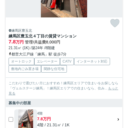
練馬区豊玉北
練馬区豊玉北４丁目の賃貸マンション
7.8
万円
管理/共益費8,000円
21.31㎡ (1K) /築24年 /8階建
都営大江戸線「練馬」駅 徒歩7分
オートロック
エレベーター
CATV
インターネット対応
敷地内ごみ置き場
閑静な住宅地
こだわりで選びたい方におすすめ！練馬区エリアで住まいをお探しなら
「ヴェルステージ練馬」！練馬区エリアでの住まいなら、住み...
もっと
見る
募集中の部屋
4階
7.8万円
4階 / 21.31㎡ / 1K