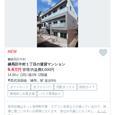
NEW
練馬区中村
練馬区中村１丁目の賃貸マンション
6.6
万円
管理/共益費8,000円
14.60㎡ (1R) /築3年 /2階建
西武池袋線「練馬」駅 徒歩9分
オートロック
光ファイバー
宅配ボックス
防犯カメラ
敷地内ごみ置き場
バイク置場あり
室内設備はネット使用料不要・エアコン全室などが揃っているので、快
適に過ごしやすいお部屋になります。急なお引越しにもうれし...
もっと