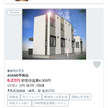
アパート
練馬区早宮
AVAND平和台
6.2
万円
管理/共益費4,000円
13.02㎡ (1R) /築3年 /2階建
西武池袋線「練馬」駅 徒歩27分
駐輪場
光ファイバー
敷地内ごみ置き場
閑静な住宅地
外観タイル張り
24時間緊急通報システム