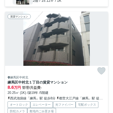
2階 / 15.12㎡ / 1K
賃貸マンション
練馬区中村北
練馬区中村北１丁目の賃貸マンション
8.6
万円
管理/共益費-
20.25㎡ (1K) /築19年 /5階建
西武池袋線「練馬」駅 徒歩8分
都営大江戸線「練馬」駅 徒歩8分
オートロック
エレベーター
光ファイバー
宅配ボックス
防犯カメラ
敷地内ごみ置き場