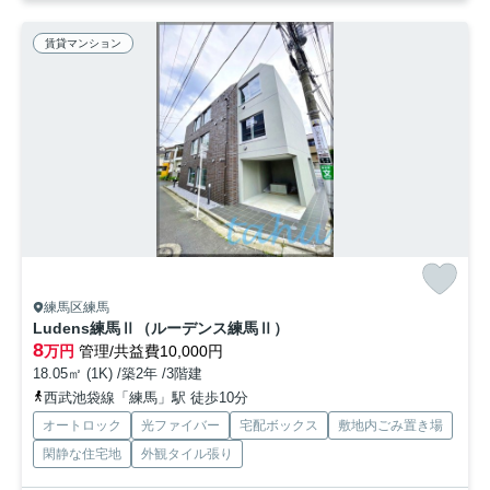
賃貸マンション
練馬区練馬
Ludens練馬Ⅱ（ルーデンス練馬Ⅱ）
8
万円
管理/共益費10,000円
18.05㎡ (1K) /築2年 /3階建
西武池袋線「練馬」駅 徒歩10分
オートロック
光ファイバー
宅配ボックス
敷地内ごみ置き場
閑静な住宅地
外観タイル張り