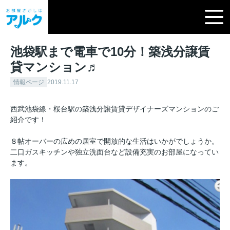
池袋駅まで電車で10分！築浅分譲賃
貸マンション♬
情報ページ
2019.11.17
西武池袋線・桜台駅の築浅分譲賃貸デザイナーズマンションのご
紹介です！
８帖オーバーの広めの居室で開放的な生活はいかがでしょうか。
二口ガスキッチンや独立洗面台など設備充実のお部屋になってい
ます。