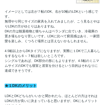
イメージとしては左が７帖のDK、右が10帖のLDKという感じで
す。
無理やり同じサイズの家具を入れてみましたが、こう見るとやは
りLDKの方がゆとりはありますね。
DKの方は観葉植物と猫ちゃんはベランダに出ていき、冷蔵庫の
置き場もかなり苦しいです。LDKに比べて窮屈感はあり、一家団
欒を楽しみ、くつろぐ場所とは言えないかもしれません。
4.5帖以上からDKタイプになりますが、実際に１DKで二人暮らし
をするなら６～７帖は欲しいところです。
シングルであれば、DK部分の形にもよりますが、4.5帖のミニマ
ムサイズのDKでも寝室と居室を分けるという目的はそれなりに
達成できそうです。
★１DKのメリット
LDKとDKどちらがいいかと聞かれたら、ほとんどの方はそれは
LDKの方が良いに決まっていると思いますが、DKにもメリット