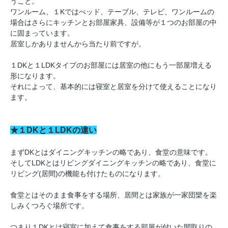
うこと。
ワンルーム、１Kではべッド、テーブル、テレビ、ワンルームの
場合はさらにキッチンとお部屋家具、設備等が１つのお部屋の中
に固まっています。
居室しかありませんから当たり前ですが。
１DKと１LDKタイプのお部屋には居室の他にもう一部屋増える
形になります。
それによって、基本的には寝室と居室を分けて使えることになり
ます。
★１DKと１LDKの違い
まずDKとはダイニングキッチンの略であり、食堂の意味です。
そしてLDKとはリビングダイニングキッチンの略であり、食堂に
リビング(居間)の機能も付けたものになります。
食堂とはそのまま食事をする場所、居間とは家族が一家団欒を楽
しみくつろぐ場所です。
つまり１DKとは寝室に加えて食事をする部屋が付いた間取りの